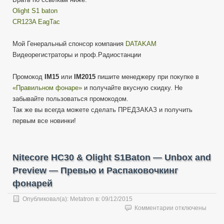
Olight S1 baton
CR123A EagTac
Мой Генеральный спонсор компания
DATAKAM
Видеорегистраторы и проф.Радиостанции
Промокод
IM15
или
IM2015
пишите менеджеру при покупке в
«Правильном фонаре»
и получайте вкусную скидку. Не
забывайте пользоваться промокодом.
Так же вы всегда можете сделать ПРЕДЗАКАЗ и получить
первым все новинки!
Nitecore HC30 & Olight S1Baton — Unbox and
Preview — Превью и Распаковочкинг
фонарей
Опубликовал(а):
Metatron
в:
09/12/2015
к
Комментарии
отключены
записи