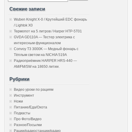
Свежие записи
Wuben Knight X-0 / Крутейший EDC фонарь
/ Lightok X0
Термопот на 5 литров / Harper HTP-5T01
GVDA GD110A — Тестер электрика с
интересным функционалом
Convoy T3 3000K — Медный фонарь с
Тёплым светом на NICHIA 519A
Радиоприёмник HARPER HRS-440 —
AM/FM/SW на 18650 литии.
Рубрики
Видео уроки по рациям
Инструмент
Ножи
Питание/Еда/Охота
Подкасты
Про Фото/Видео
Разное/Посылки
Рации/радиостанции/радио