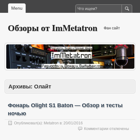
Menu
Обзоры от ImMetatron
Фан сайт
Архивы:
Олайт
Фонарь Olight S1 Baton — Обзор и тесты
ночью
Опубликовал(а):
Metatron
в:
20/01/2016
к
Комментарии
отключены
записи
Фонарь