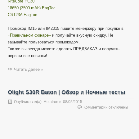
NiteCore HC30
18650 (3500 mAh) EagTac
CR123A EagTac
Промокод IM15 или IM2015 пишите менеджеру при покупке в
«Правильном фонаре»
и получайте вкусную скидку. Не
забывайте пользоваться промокодом.
Так же вы всегда можете сделать ПРЕДЗАКАЗ и получить
первым все новинки!
Читать далее »
Olight S30R Baton | Обзор и Ночные тесты
Опубликовал(а):
Metatron
в:
08/05/2015
к
Комментарии
отключены
записи
Olight
S30R
Baton
|