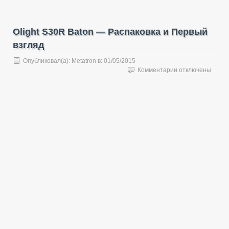
Olight S30R Baton — Распаковка и Первый
взгляд
Опубликовал(а):
Metatron
в:
01/05/2015
к
Комментарии
отключены
записи
Olight
S30R
Baton
—
Распаковка
и
Первый
взгляд