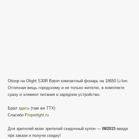
Обзор
и
Ночные
тесты
Обзор на Olight S30R Baton компактный фонарь на 18650 Li-Ion.
Отличная вещь городскому и не только жителю, в комплекте
сразу и элемент питания и зарядное устройство.
Брал
здесь
(там же ТТХ)
Спасибо
Properlight.ru
Для зрителей моих зрителей скидочный купон —
IM2015
введи
при заказе и получи скидку!