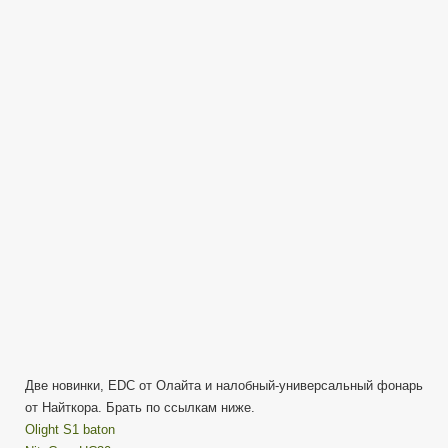
Nitecore
HC30
&
Olight
S1Baton
—
Unbox
and
Preview
—
Превью
и
Распаковочкинг
фонарей
Две новинки, EDC от Олайта и налобный-универсальный фонарь
от Найткора. Брать по ссылкам ниже.
Olight S1 baton