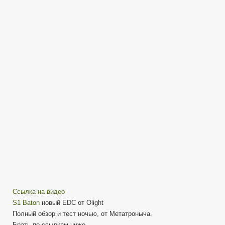
Olight
S1
Baton
—
Обзор
и
тесты
ночью
Ссылка на видео
S1 Baton
новый EDC от Olight
Полный обзор и тест ночью, от Метатроныча.
Брать по ссылкам ниже.