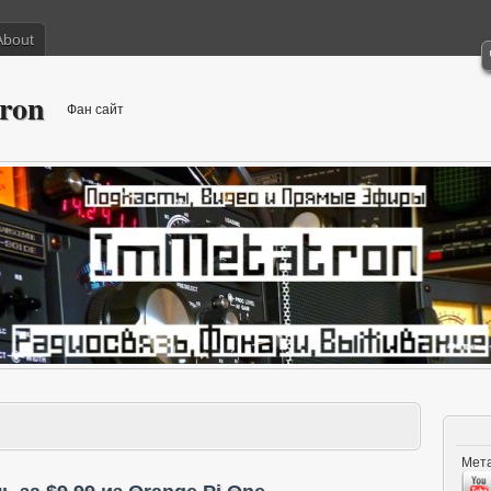
About
ron
Фан сайт
Мета