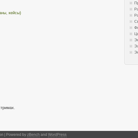
П
Р
аны, кейсы)
Р
С
Ф
Ц
Э
Э
Э
стримах.
on | Powered by
zBench
and
WordPress