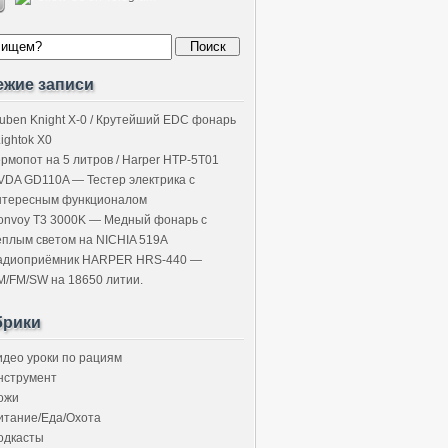
ежие записи
uben Knight X-0 / Крутейший EDC фонарь
Lightok X0
ермопот на 5 литров / Harper HTP-5T01
VDA GD110A — Тестер электрика с
нтересным функционалом
onvoy T3 3000K — Медный фонарь с
ёплым светом на NICHIA 519A
адиоприёмник HARPER HRS-440 —
M/FM/SW на 18650 литии.
брики
идео уроки по рациям
нструмент
ожи
итание/Еда/Охота
одкасты