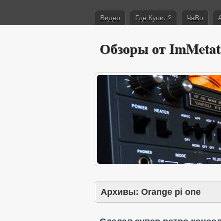
Видео
Где Купил?
ЧаВо
Обзоры от ImMetat
Архивы:
Orange pi one