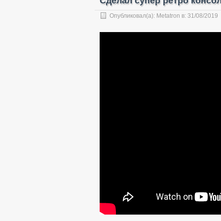
Сделал супер ретро консоль
Опубликовал(а):
Metatron
в:
31/08/2019