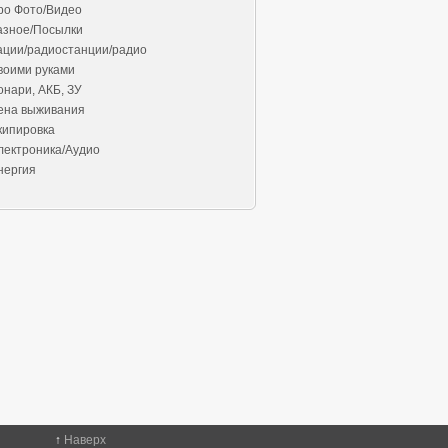
ро Фото/Видео
азное/Посылки
ации/радиостанции/радио
воими руками
онари, АКБ, ЗУ
ена выживания
кипировка
лектроника/Аудио
нергия
↑
Наверх