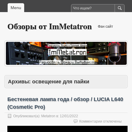
Menu
Обзоры от ImMetatron
Фан сайт
Архивы:
освещение для пайки
Бестеневая лампа года / обзор / LUCIA L640
(Cosmetic Pro)
Опубликовал(а):
Metatron
в:
12/01/2022
к
Комментарии
отключены
записи
Бестеневая