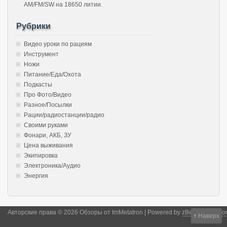
AM/FM/SW на 18650 литии.
Рубрики
Видео уроки по рациям
Инструмент
Ножи
Питание/Еда/Охота
Подкасты
Про Фото/Видео
Разное/Посылки
Рации/радиостанции/радио
Своими руками
Фонари, АКБ, ЗУ
Цена выживания
Экипировка
Электроника/Аудио
Энергия
Авторские права © 2026 Обзоры от ImMetatron | Powered by
zBench
and
Wor
↑
Наверх