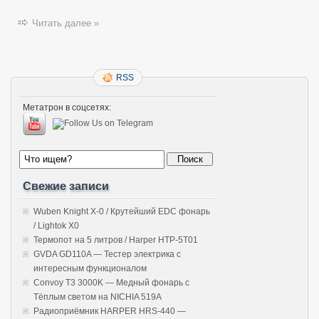
Читать далее »
RSS
Метатрон в соцсетях:
Свежие записи
Wuben Knight X-0 / Крутейший EDC фонарь
/ Lightok X0
Термопот на 5 литров / Harper HTP-5T01
GVDA GD110A — Тестер электрика с
интересным функционалом
Convoy T3 3000K — Медный фонарь с
Тёплым светом на NICHIA 519A
Радиоприёмник HARPER HRS-440 —