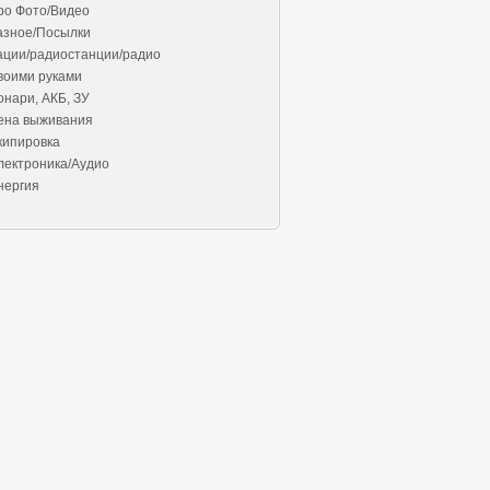
ро Фото/Видео
азное/Посылки
ации/радиостанции/радио
воими руками
онари, АКБ, ЗУ
ена выживания
кипировка
лектроника/Аудио
нергия