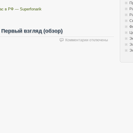
П
ac в РФ — Superfonarik
Р
Р
С
Ф
— Первый взгляд (обзор)
Ц
Э
к
Комментарии
отключены
Э
записи
EagleTac
Э
P25LC2
Diffuser
—
Первый
взгляд
(обзор)