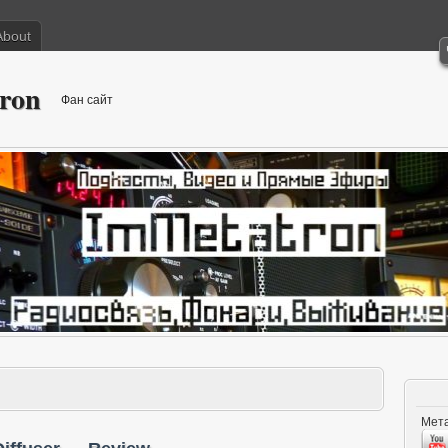
About
ron
Фан сайт
Мета