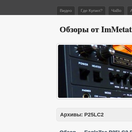
Видео
Где Купил?
ЧаВо
Обзоры от ImMetat
Архивы:
P25LC2