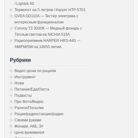
/ Lightok X0
Термопот на 5 литров / Harper HTP-5T01
GVDA GD110A — Тестер электрика с
интересным функционалом
Convoy T3 3000K — Медный фонарь с
Тёплым светом на NICHIA 519A
Радиоприёмник HARPER HRS-440 —
AM/FM/SW на 18650 литии.
Рубрики
Видео уроки по рациям
Инструмент
Ножи
Питание/Еда/Охота
Подкасты
Про Фото/Видео
Разное/Посылки
Рации/радиостанции/радио
Своими руками
Фонари, АКБ, ЗУ
Цена выживания