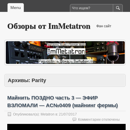
Menu
Обзоры от ImMetatron
Фан сайт
Архивы:
Parity
Майнить ПОЗДНО часть 3 — ЭФИР
ВЗЛОМАЛИ — AC№0409 (майнинг фермы)
Опубликовал(а):
Metatron
в:
21/07/2017
к
Комментарии
отключены
записи
Майнить