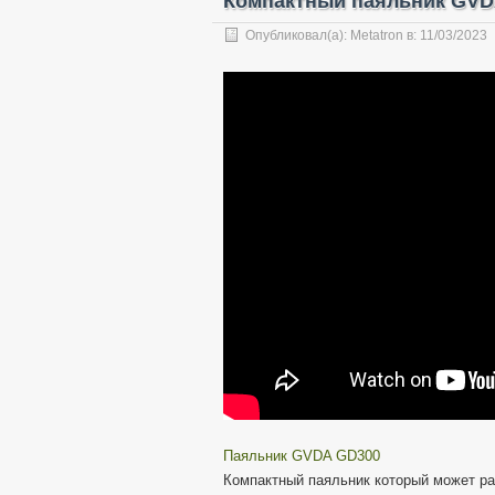
Компактный паяльник GVDA
Опубликовал(а):
Metatron
в:
11/03/2023
Паяльник GVDA GD300
Компактный паяльник который может раб