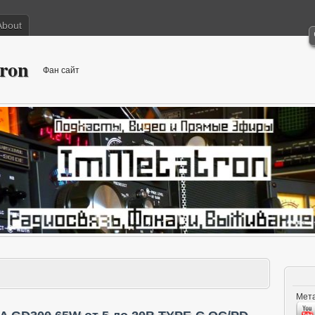
About
ron
Фан сайт
Мета