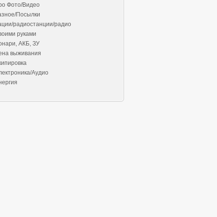
ро Фото/Видео
азное/Посылки
ации/радиостанции/радио
воими руками
онари, АКБ, ЗУ
ена выживания
кипировка
лектроника/Аудио
нергия