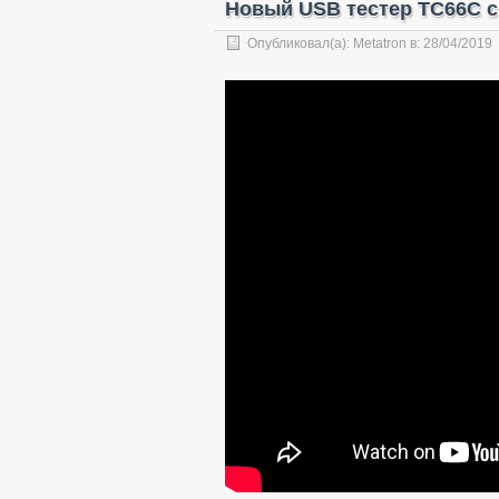
Новый USB тестер TC66C 
Опубликовал(а):
Metatron
в:
28/04/2019