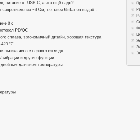
в, питание от USB-C, а что ещё надо?
П
 сопротивление ~8 Ом, т.е. свои 65Ват он выдаёт.
Р
Р
С
ние 8 с
Ф
ротокол PD/QC
Ц
го сплава, эргономичный дизайн, хорошая текстура
Э
-420 °C
Э
аяльника ясно с первого взгляда
Э
/вибрации и другие функции
с двойным датчиком температуры
пературы