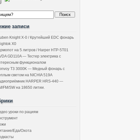
ежие записи
uben Knight X-0 / Крутейший EDC фонарь
Lightok X0
ермопот на 5 литров / Harper HTP-5T01
VDA GD110A — Тестер электрика с
нтересным функционалом
onvoy T3 3000K — Медный фонарь с
ёплым светом на NICHIA 519A
адиоприёмник HARPER HRS-440 —
M/FM/SW на 18650 литии.
брики
идео уроки по рациям
нструмент
ожи
итание/Еда/Охота
одкасты