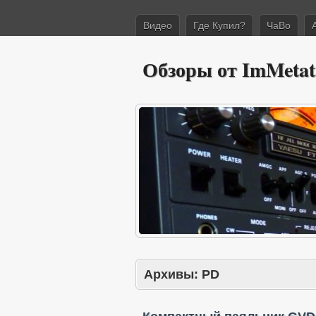
Видео
Где Купил?
ЧаВо
Обзоры от ImMetat
Архивы:
PD