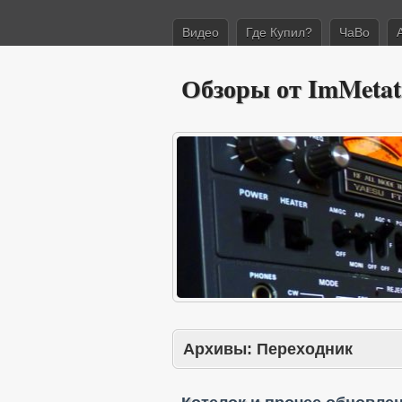
Видео
Где Купил?
ЧаВо
Обзоры от ImMetat
Архивы:
Переходник