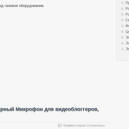
П
д газовое оборудование.
Р
Р
С
Ф
Ц
Э
Э
Э
рный Микрофон для видеоблоггеров,
к
Комментарии
отключены