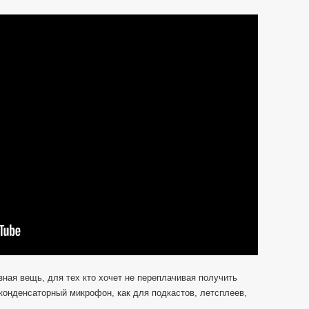
записи
Выбираем
USB
Конденсаторный
Микрофон
для
видеоблоггеров,
Подкастов
и
т.д
НА
Ebay
ная вещь, для тех кто хочет не переплачивая получить
конденсаторный микрофон, как для подкастов, летсплеев,