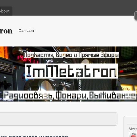
About
ron
Фан сайт
Мета