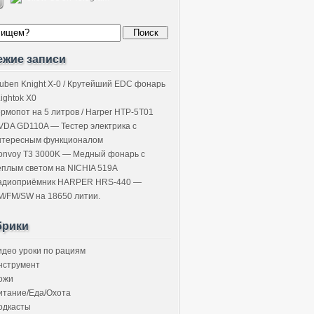
ежие записи
uben Knight X-0 / Крутейший EDC фонарь
Lightok X0
ермопот на 5 литров / Harper HTP-5T01
VDA GD110A — Тестер электрика с
нтересным функционалом
onvoy T3 3000K — Медный фонарь с
ёплым светом на NICHIA 519A
адиоприёмник HARPER HRS-440 —
M/FM/SW на 18650 литии.
брики
идео уроки по рациям
нструмент
ожи
итание/Еда/Охота
одкасты