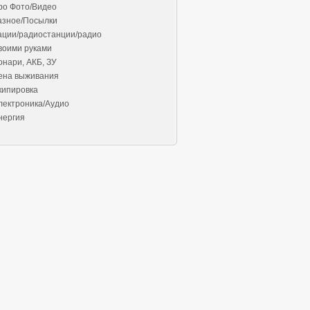
ро Фото/Видео
азное/Посылки
ации/радиостанции/радио
воими руками
онари, АКБ, ЗУ
ена выживания
кипировка
лектроника/Аудио
нергия