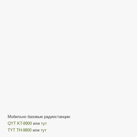
Рации,
вся
правда
(5
или
8
Ватт
Baofeng)
Мобильно базовые радиостанции:
QYT KT-8900
или
тут
TYT TH-9800
или
тут