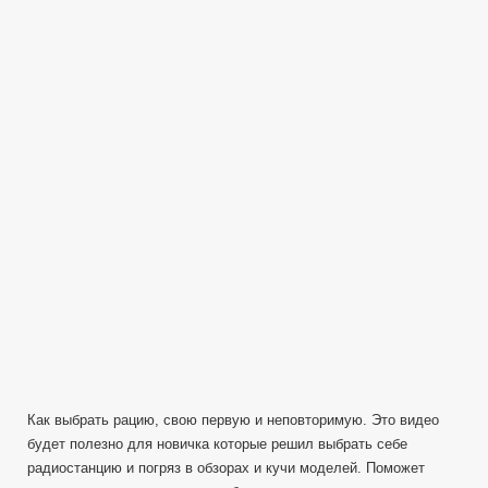
Выбор
первой
рации
—
советы
новичку
Как выбрать рацию, свою первую и неповторимую. Это видео
будет полезно для новичка которые решил выбрать себе
радиостанцию и погряз в обзорах и кучи моделей. Поможет