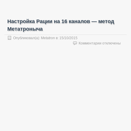
Настройка Рации на 16 каналов — метод
Метатроныча
Опубликовал(а):
Metatron
в:
15/10/2015
к
Комментарии
отключены
записи
Настройка
Рации
на
16
каналов
—
метод
Метатроныча