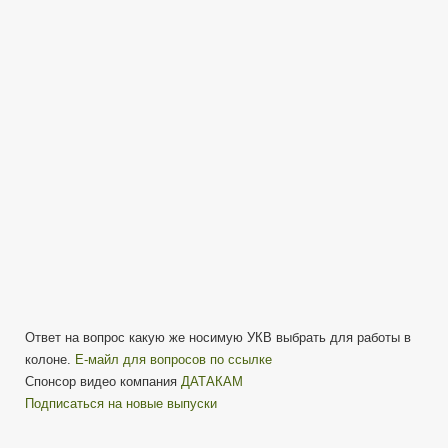
выбрать
для
автомобиля:
S05E09
ответы
на
вопросы
Ответ на вопрос какую же носимую УКВ выбрать для работы в
колоне.
Е-майл для вопросов по ссылке
Спонсор видео компания
ДАТАКАМ
Подписаться на новые выпуски