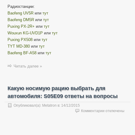
Радиостанции:
Baofeng UV5R
или
тут
Baofeng DM5R
или
тут
Puxing PX-2R+
или
тут
Wouxun KG-UVD1P
или
тут
Puxing PX508
или
тут
TYT MD-380
или
тут
Baofeng BF-A58
или
тут
Читать далее »
Какую носимую рацию выбрать для
автомобиля: S05E09 ответы на вопросы
Опубликовал(а):
Metatron
в:
14/12/2015
к
Комментарии
отключены
записи
Какую
носимую
рацию