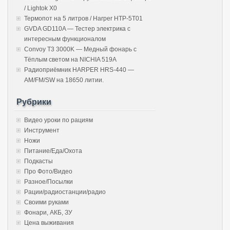
/ Lightok X0
Термопот на 5 литров / Harper HTP-5T01
GVDA GD110A — Тестер электрика с
интересным функционалом
Convoy T3 3000K — Медный фонарь с
Тёплым светом на NICHIA 519A
Радиоприёмник HARPER HRS-440 —
AM/FM/SW на 18650 литии.
Рубрики
Видео уроки по рациям
Инструмент
Ножи
Питание/Еда/Охота
Подкасты
Про Фото/Видео
Разное/Посылки
Рации/радиостанции/радио
Своими руками
Фонари, АКБ, ЗУ
Цена выживания