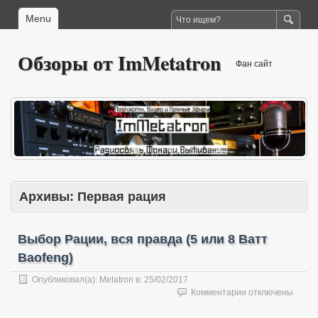
Menu
Обзоры от ImMetatron
Фан сайт
Архивы:
Первая рация
Выбор Рации, вся правда (5 или 8 Ватт
Baofeng)
Опубликовал(а):
Metatron
в:
25/02/2017
к
Комментарии
отключены
записи
Выбор