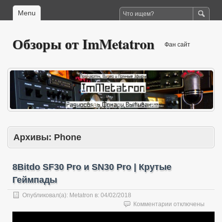
Menu
Обзоры от ImMetatron
Фан сайт
Архивы:
Phone
8Bitdo SF30 Pro и SN30 Pro | Крутые
Геймпады
Опубликовал(а):
Metatron
в:
04/02/2018
к
Комментарии
отключены
записи
8Bitdo