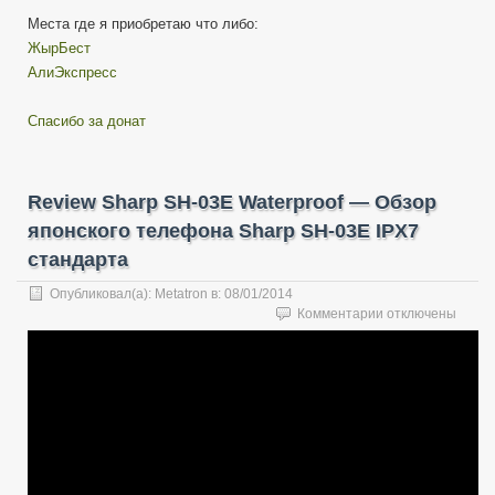
Места где я приобретаю что либо:
ЖырБест
АлиЭкспресс
Спасибо за донат
Review Sharp SH-03E Waterproof — Обзор
японского телефона Sharp SH-03E IPX7
стандарта
Опубликовал(а):
Metatron
в:
08/01/2014
к
Комментарии
отключены
записи
Review
Sharp
SH-
03E
Waterproof
—
Обзор
японского