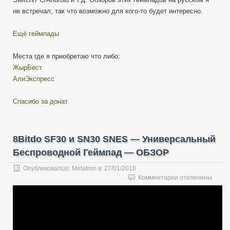
не встречал, так что возможно для кого-то будет интересно.
Ещё геймпады
Места где я приобретаю что либо:
ЖырБест
АлиЭкспресс
Спасибо за донат
8Bitdo SF30 и SN30 SNES — Универсальный
Беспроводной Геймпад — ОБЗОР
Опубликовал(а):
Metatron
в:
27/01/2018
к
Комментарии
отключены
записи
8Bitdo
SF30
и
SN30