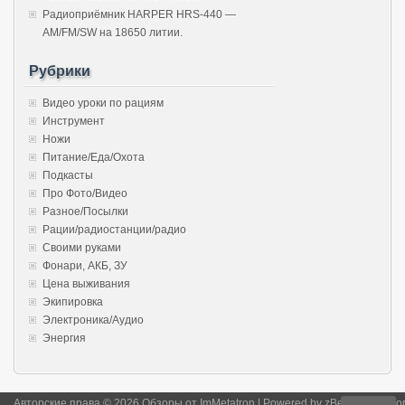
Радиоприёмник HARPER HRS-440 —
AM/FM/SW на 18650 литии.
Рубрики
Видео уроки по рациям
Инструмент
Ножи
Питание/Еда/Охота
Подкасты
Про Фото/Видео
Разное/Посылки
Рации/радиостанции/радио
Своими руками
Фонари, АКБ, ЗУ
Цена выживания
Экипировка
Электроника/Аудио
Энергия
Авторские права © 2026 Обзоры от ImMetatron | Powered by
zBench
and
Wor