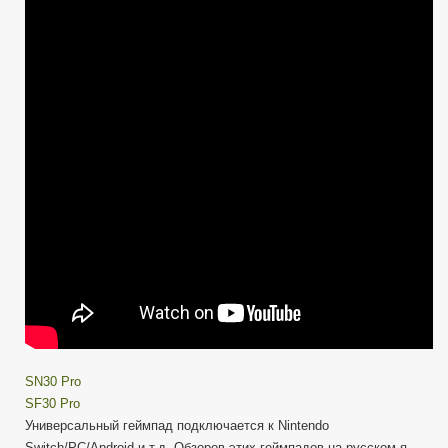
SF30
Pro
и
SN30
Pro
|
Крутые
Геймпады
SN30 Pro
SF30 Pro
Универсальный геймпад подключается к Nintendo
Switch/PC/Android и т.д. Обзоров этих геймпадов на русском я