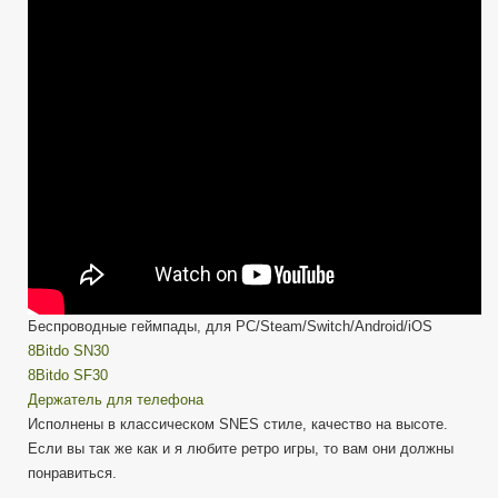
SNES
—
Универсальный
Беспроводной
Геймпад
—
ОБЗОР
Беспроводные геймпады, для PC/Steam/Switch/Android/iOS
8Bitdo SN30
8Bitdo SF30
Держатель для телефона
Исполнены в классическом SNES стиле, качество на высоте.
Если вы так же как и я любите ретро игры, то вам они должны
понравиться.