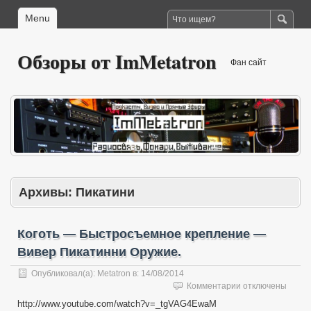
Menu
Обзоры от ImMetatron
Фан сайт
Архивы:
Пикатини
Коготь — Быстросъемное крепление —
Вивер Пикатинни Оружие.
Опубликовал(а):
Metatron
в:
14/08/2014
к
Комментарии
отключены
записи
http://www.youtube.com/watch?v=_tgVAG4EwaM
Коготь