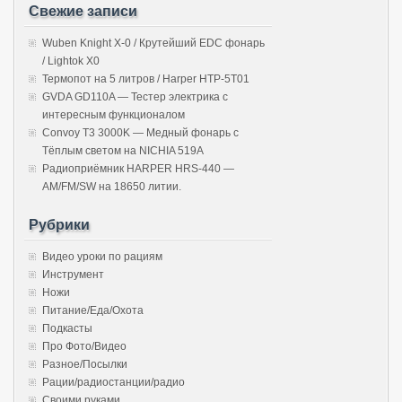
Свежие записи
Wuben Knight X-0 / Крутейший EDC фонарь
/ Lightok X0
Термопот на 5 литров / Harper HTP-5T01
GVDA GD110A — Тестер электрика с
интересным функционалом
Convoy T3 3000K — Медный фонарь с
Тёплым светом на NICHIA 519A
Радиоприёмник HARPER HRS-440 —
AM/FM/SW на 18650 литии.
Рубрики
Видео уроки по рациям
Инструмент
Ножи
Питание/Еда/Охота
Подкасты
Про Фото/Видео
Разное/Посылки
Рации/радиостанции/радио
Своими руками