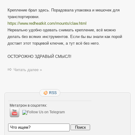
—
Крепление брал здесь. Порадовала упаковка и мешочек для
Быстросъемное
крепление
транспортировки.
—
https://www.redheatkit.com/mounts/claw.html
Вивер
Нереально удобно одевать снимать крепление, всё можно
Пикатинни
делать без всяких инструментов. Если бы вы знали как порой
Оружие.
достает этот торцевой ключик, а тут всё без него.
ОСТОРОЖНО ЗДРАВЫЙ СМЫСЛ!
Читать далее »
RSS
Метатрон в соцсетях: