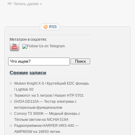
Читать далее »
RSS
Метатрон в соцсетях:
Свежие записи
Wuben Knight X-0 / Крутейший EDC фонарь
/ Lightok X0
Термопот на 5 литров / Harper HTP-5T01
GVDA GD110A — Тестер электрика с
интересным функционалом
Convoy T3 3000K — Медный фонарь с
Тёплым светом на NICHIA 519A
Радиоприёмник HARPER HRS-440 —
AM/FM/SW на 18650 литии.