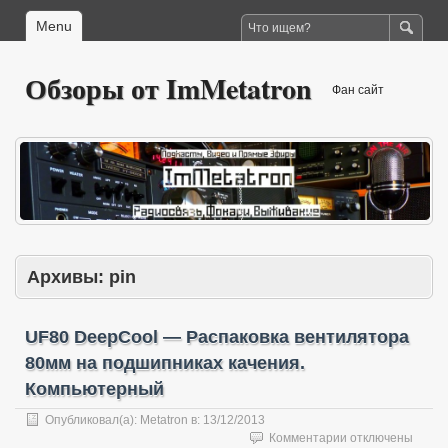
Menu
Обзоры от ImMetatron
Фан сайт
Архивы:
pin
UF80 DeepCool — Распаковка вентилятора
80мм на подшипниках качения.
Компьютерный
Опубликовал(а):
Metatron
в:
13/12/2013
к
Комментарии
отключены