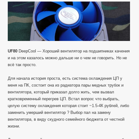
записи
UF80
DeepCool
—
Распаковка
вентилятора
80мм
на
подшипниках
UF80
DeepCool — Хороший вентилятор на подшипниках качения
качения.
и на этом казалось можно дальше ни о чем не говорить. Но не
Компьютерный
всё так просто.
Для начала история проста, есть система охлаждения ЦП у
меня на ПК, состоит она из радиатора пары медных трубок и
вентилятора, который приказал долго жить, чем вызвал
кратковременный перегрев ЦП. Встал вопрос что выбрать,
целую систему охлаждения которая стоит ~1.5-4К рублей, либо
заменить умерший вентилятор ? Выбор пал на замену
вентилятора, в виду скудного семейного бюджета от честной
жизни.