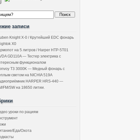
ежие записи
uben Knight X-0 / Крутейший EDC фонарь
Lightok X0
ермопот на 5 литров / Harper HTP-5T01
VDA GD110A — Тестер электрика с
нтересным функционалом
onvoy T3 3000K — Медный фонарь с
ёплым светом на NICHIA 519A
адиоприёмник HARPER HRS-440 —
M/FM/SW на 18650 литии.
брики
идео уроки по рациям
нструмент
ожи
итание/Еда/Охота
одкасты