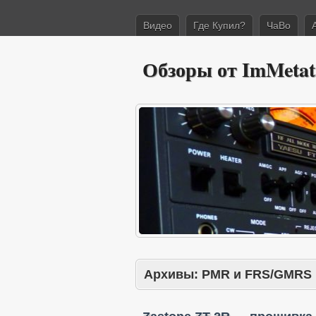
Видео
Где Купил?
ЧаВо
Обзоры от ImMetat
Архивы:
PMR и FRS/GMRS