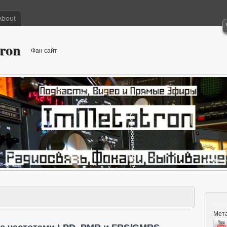
About
ron
Фан сайт
Мета