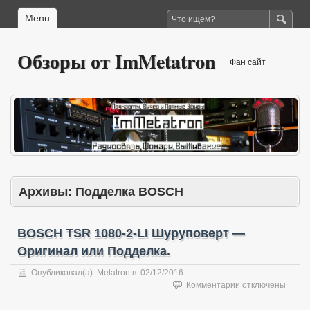
Menu
Обзоры от ImMetatron
Фан сайт
Архивы:
Подделка BOSCH
BOSCH TSR 1080-2-LI Шуруповерт —
Оригинал или Подделка.
Опубликовал(а):
Metatron
в:
02/12/2016
к
Комментарии
отключены
записи
BOSCH