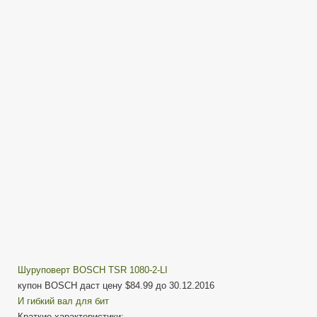
TSR
1080-
2-
LI
Шуруповерт
—
Оригинал
или
Подделка.
Шуруповерт BOSCH TSR 1080-2-LI
купон BOSCH даст цену $84.99 до 30.12.2016
И гибкий вал для бит
Краткие характеристики: