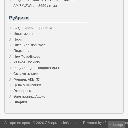
AM/FM/SW на 18650 литии.
Рубрики
Видео уроки по рациям
Инструмент
Ножи
Питание/Еда/Охота
Подкасты
Про Фото/Видео
Разное/Посылки
Рации/радиостанции/радио
Своими руками
Фонари, АКБ, ЗУ
Цена выживания
Экипировка
Электроника/Аудио
Энергия
Авторские права © 2026 Обзоры от ImMetatron | Powered by
zBench
and
Wor
↑
Наверх