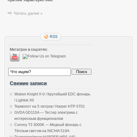
Читать далее »
RSS
Метатрон в соцсетях:
Свежие записи
Wuben Knight X-0 / Крутейший EDC фонарь
/ Lightok X0
Термопот на 5 литров / Harper HTP-5T01
GVDA GD110A — Тестер электрика с
интересным функционалом
Convoy T3 3000K — Медный фонарь с
Тёплым светом на NICHIA 519A
Радиоприёмник HARPER HRS-440 —