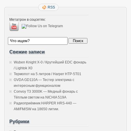
RSS
Метатрон в соцсетях:
Свежие записи
Wuben Knight X-0 / Крутейший EDC фонарь
/ Lightok X0
Термопот на 5 литров / Harper HTP-5T01
GVDA GD110A — Тестер электрика с
интересным функционалом
Convoy T3 3000K — Медный фонарь с
Тёплым светом на NICHIA 519A
Радиоприёмник HARPER HRS-440 —
AM/FM/SW на 18650 литии.
Рубрики