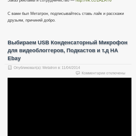
Заказ рекламы и сотрудничество —
http://vk.cc/2AZRT6
С вами был Метатрон, подписывайтесь ставь лайк и расскажи
друзьям, причиняй добро.
Выбираем USB Конденсаторный Микрофон
для видеоблоггеров, Подкастов и т.д НА
Ebay
Опубликовал(а):
Metatron
в:
11/04/2014
к
Комментарии
отключены
записи
Выбираем
USB
Конденсаторный
Микрофон
для
видеоблоггеров,
Подкастов
и
т.д
НА