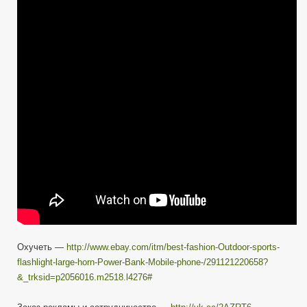
Китайское
Дилдоидное
Чудо
—
На
Ебай
#2
—
Фонарь-
Вибратор-
Телефон
Охучеть —
http://www.ebay.com/itm/best-fashion-Outdoor-sports-
flashlight-large-horn-Power-Bank-Mobile-phone-/291121220658?
&_trksid=p2056016.m2518.l4276#