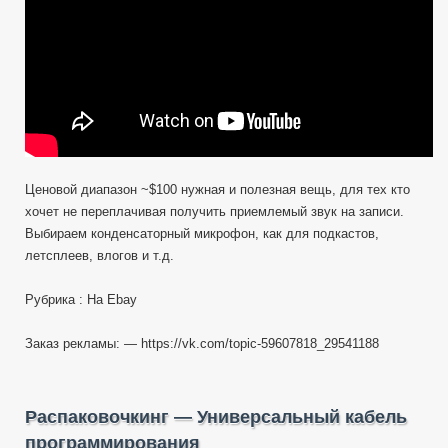
Ebay
Ценовой диапазон ~$100 нужная и полезная вещь, для тех кто
хочет не переплачивая получить приемлемый звук на записи.
Выбираем конденсаторный микрофон, как для подкастов,
летсплеев, влогов и т.д.
Рубрика : На Ebay
Заказ рекламы: — https://vk.com/topic-59607818_29541188
Распаковочкинг — Универсальный кабель
программирования