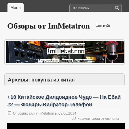
Menu
Обзоры от ImMetatron
Фан сайт
Архивы:
покупка из китая
+18 Китайское Дилдоидное Чудо — На Ебай
#2 — Фонарь-Вибратор-Телефон
Опубликовал(а):
Metatron
в:
09/06/2014
к
Комментарии
отключены
записи
+18