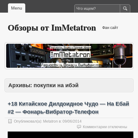
Menu
Обзоры от ImMetatron
Фан сайт
Архивы:
покупки на ибэй
+18 Китайское Дилдоидное Чудо — На Ебай
#2 — Фонарь-Вибратор-Телефон
Опубликовал(а):
Metatron
в:
09/06/2014
к
Комментарии
отключены
записи
+18