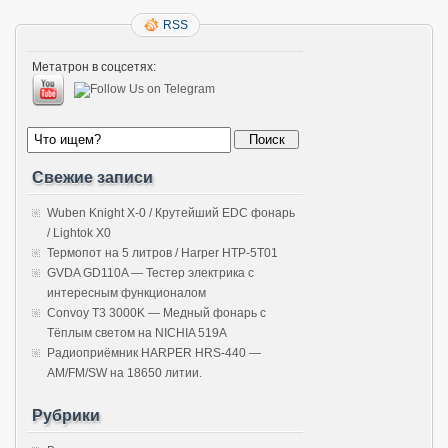
RSS
Метатрон в соцсетях:
Свежие записи
Wuben Knight X-0 / Крутейший EDC фонарь
/ Lightok X0
Термопот на 5 литров / Harper HTP-5T01
GVDA GD110A — Тестер электрика с
интересным функционалом
Convoy T3 3000K — Медный фонарь с
Тёплым светом на NICHIA 519A
Радиоприёмник HARPER HRS-440 —
AM/FM/SW на 18650 литии.
Рубрики