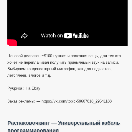
Ebay
Ценовой диапазон ~$100 нужная и полезная вещь, для тех кто
хочет не переплачивая получить приемлемый звук на записи.
Выбираем конденсаторный микрофон, как для подкастов,
летсплеев, влогов и т.д.
Рубрика : На Ebay
Заказ рекламы: — https://vk.com/topic-59607818_29541188
Распаковочкинг — Универсальный кабель
программирования