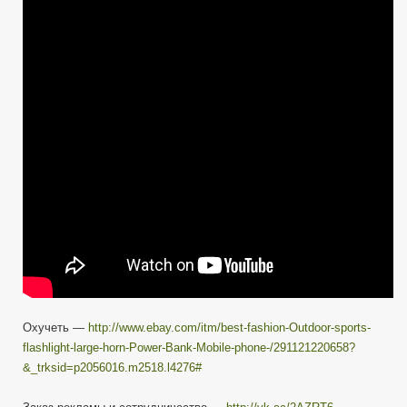
Китайское
Дилдоидное
Чудо
—
На
Ебай
#2
—
Фонарь-
Вибратор-
Телефон
Охучеть —
http://www.ebay.com/itm/best-fashion-Outdoor-sports-
flashlight-large-horn-Power-Bank-Mobile-phone-/291121220658?
&_trksid=p2056016.m2518.l4276#