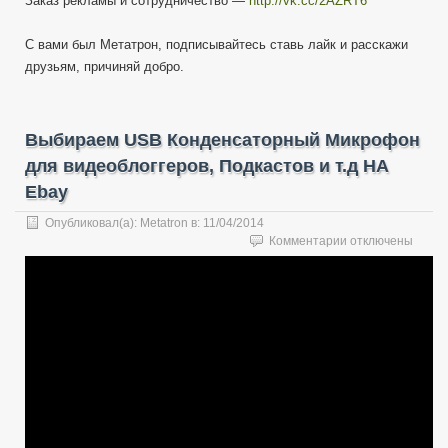
Заказ рекламы и сотрудничество —
http://vk.cc/2AZRT6
С вами был Метатрон, подписывайтесь ставь лайк и расскажи
друзьям, причиняй добро.
Выбираем USB Конденсаторный Микрофон
для видеоблоггеров, Подкастов и т.д НА
Ebay
Опубликовал(а):
Metatron
в:
11/04/2014
к
Комментарии
отключены
записи
Выбираем
USB
Конденсаторный
Микрофон
для
видеоблоггеров,
Подкастов
и
т.д
НА