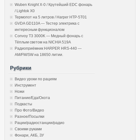
Wuben Knight X-0 / Крутейший EDC фонарь
/ Lightok X0
Термопот на 5 литров / Harper HTP-5T01
GVDA GD110A — Тестер электрика с
интересным функционалом
Convoy T3 3000K — Медный фонарь с
Тёплым светом на NICHIA 519A
Радиоприёмник HARPER HRS-440 —
AM/FM/SW на 18650 литии.
Рубрики
Видео уроки по рациям
Инструмент
Ножи
Питание/Еда/Охота
Подкасты
Про Фото/Видео
Разное/Посылки
Рации/радиостанции/радио
Своими руками
Фонари, АКБ, ЗУ