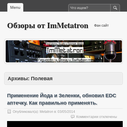
Menu
Обзоры от ImMetatron
Фан сайт
Архивы:
Полевая
Применение Йода и Зеленки, обновил EDC
аптечку. Как правильно применять.
Опубликовал(а):
Metatron
в:
03/05/2014
к
Комментарии
отключены
записи
Применение