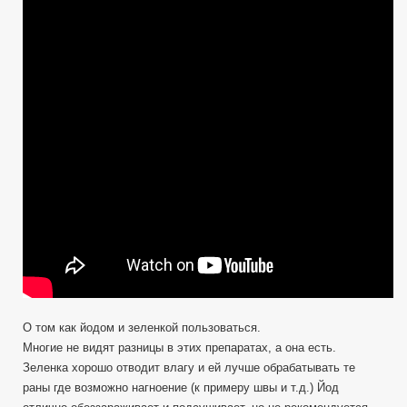
Йода
и
Зеленки,
обновил
EDC
аптечку.
Как
правильно
применять.
О том как йодом и зеленкой пользоваться.
Многие не видят разницы в этих препаратах, а она есть.
Зеленка хорошо отводит влагу и ей лучше обрабатывать те
раны где возможно нагноение (к примеру швы и т.д.) Йод