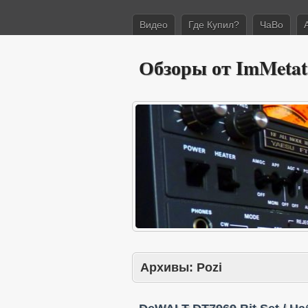
Видео
Где Купил?
ЧаВо
Обзоры от ImMetat
Архивы:
Pozi