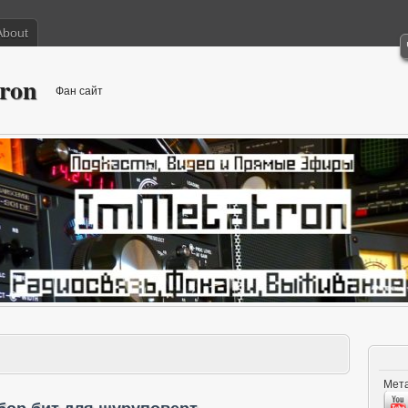
About
ron
Фан сайт
Мета