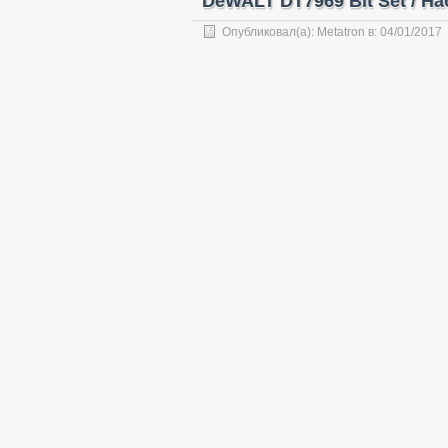
DeWALT DT7969 Bit Set / Н
Опубликовал(а):
Metatron
в:
04/01/2017