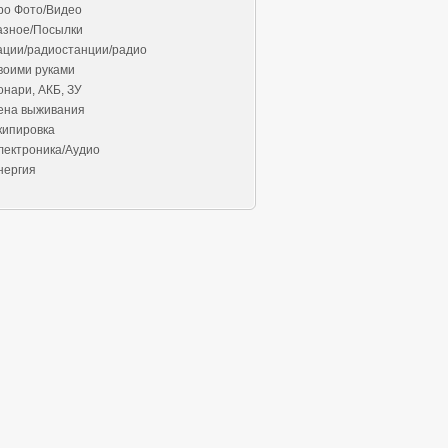
ро Фото/Видео
азное/Посылки
ации/радиостанции/радио
воими руками
онари, АКБ, ЗУ
ена выживания
кипировка
лектроника/Аудио
нергия