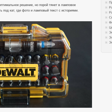
П
оптимальное решение, но порой тянет в ламповое
Р
ь под кат, где фото и ламповый текст с историями.
Р
С
Ф
Ц
Э
Э
Э