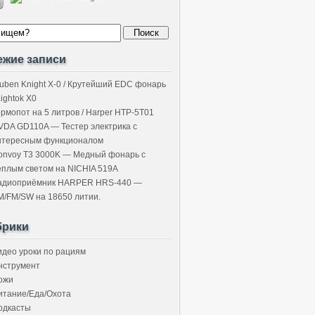
ежие записи
uben Knight X-0 / Крутейший EDC фонарь
Lightok X0
ермопот на 5 литров / Harper HTP-5T01
VDA GD110A — Тестер электрика с
нтересным функционалом
onvoy T3 3000K — Медный фонарь с
ёплым светом на NICHIA 519A
адиоприёмник HARPER HRS-440 —
M/FM/SW на 18650 литии.
брики
идео уроки по рациям
нструмент
ожи
итание/Еда/Охота
одкасты