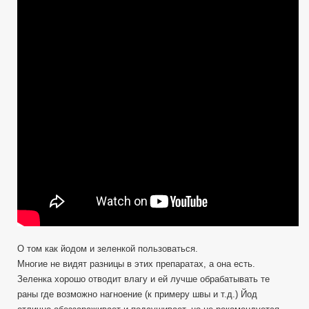
Йода
и
Зеленки,
обновил
EDC
аптечку.
Как
правильно
применять.
О том как йодом и зеленкой пользоваться.
Многие не видят разницы в этих препаратах, а она есть.
Зеленка хорошо отводит влагу и ей лучше обрабатывать те
раны где возможно нагноение (к примеру швы и т.д.) Йод