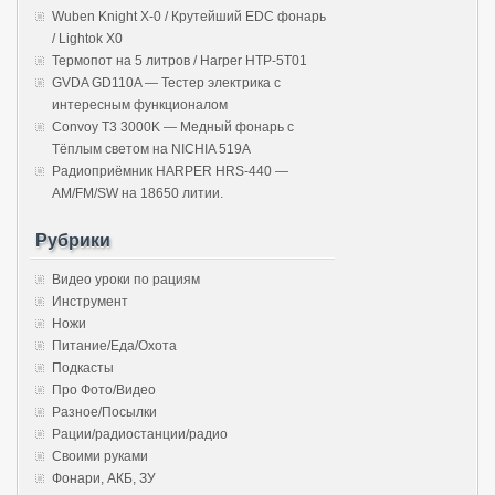
Wuben Knight X-0 / Крутейший EDC фонарь
/ Lightok X0
Термопот на 5 литров / Harper HTP-5T01
GVDA GD110A — Тестер электрика с
интересным функционалом
Convoy T3 3000K — Медный фонарь с
Тёплым светом на NICHIA 519A
Радиоприёмник HARPER HRS-440 —
AM/FM/SW на 18650 литии.
Рубрики
Видео уроки по рациям
Инструмент
Ножи
Питание/Еда/Охота
Подкасты
Про Фото/Видео
Разное/Посылки
Рации/радиостанции/радио
Своими руками
Фонари, АКБ, ЗУ