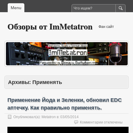
Menu
Обзоры от ImMetatron
Фан сайт
Архивы:
Применять
Применение Йода и Зеленки, обновил EDC
аптечку. Как правильно применять.
Опубликовал(а):
Metatron
в:
03/05/2014
к
Комментарии
отключены
записи
Применение