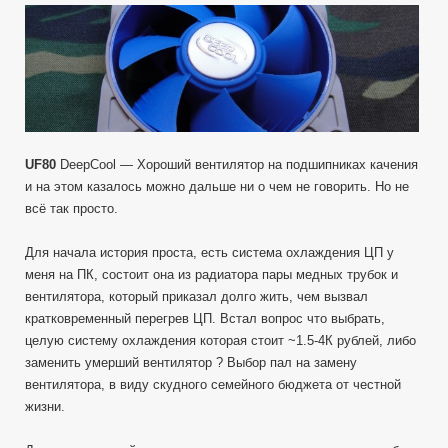
записи
UF80
DeepCool
—
Распаковка
вентилятора
80мм
на
подшипниках
UF80
DeepCool — Хороший вентилятор на подшипниках качения
качения.
и на этом казалось можно дальше ни о чем не говорить. Но не
Компьютерный
всё так просто.
Для начала история проста, есть система охлаждения ЦП у
меня на ПК, состоит она из радиатора пары медных трубок и
вентилятора, который приказал долго жить, чем вызвал
кратковременный перегрев ЦП. Встал вопрос что выбрать,
целую систему охлаждения которая стоит ~1.5-4К рублей, либо
заменить умерший вентилятор ? Выбор пал на замену
вентилятора, в виду скудного семейного бюджета от честной
жизни.