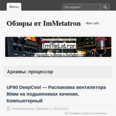
Menu
Обзоры от ImMetatron
Фан сайт
Архивы:
процессор
UF80 DeepCool — Распаковка вентилятора
80мм на подшипниках качения.
Компьютерный
Опубликовал(а):
Metatron
в:
13/12/2013
к
Комментарии
отключены