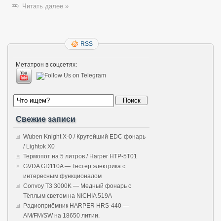
Читать далее »
RSS
Метатрон в соцсетях:
Свежие записи
Wuben Knight X-0 / Крутейший EDC фонарь
/ Lightok X0
Термопот на 5 литров / Harper HTP-5T01
GVDA GD110A — Тестер электрика с
интересным функционалом
Convoy T3 3000K — Медный фонарь с
Тёплым светом на NICHIA 519A
Радиоприёмник HARPER HRS-440 —
AM/FM/SW на 18650 литии.