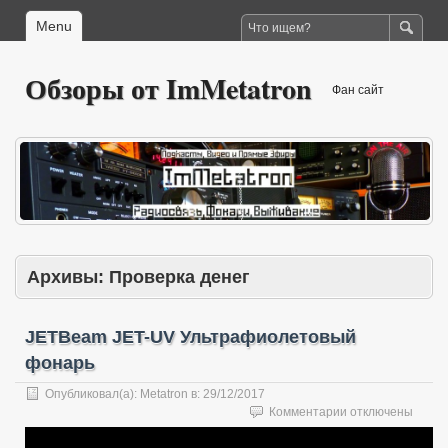
Menu
Обзоры от ImMetatron
Фан сайт
Архивы:
Проверка денег
JETBeam JET-UV Ультрафиолетовый
фонарь
Опубликовал(а):
Metatron
в:
29/12/2017
к
Комментарии
отключены
записи
JETBeam