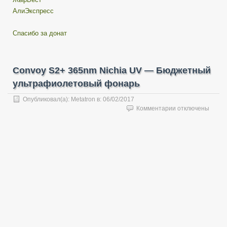
АлиЭкспресс
Спасибо за донат
Convoy S2+ 365nm Nichia UV — Бюджетный
ультрафиолетовый фонарь
Опубликовал(а):
Metatron
в:
06/02/2017
к
Комментарии
отключены
записи
Convoy
S2+
365nm
Nichia
UV
—
Бюджетный
ультрафиолетов
фонарь