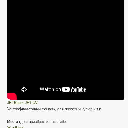
JET-
UV
Ультрафиолетов
фонарь
JETBeam JET-UV
Ультрафиолетовый фонарь, для проверки купюр и т.п.
Места где я приобретаю что либо:
ЖырБест