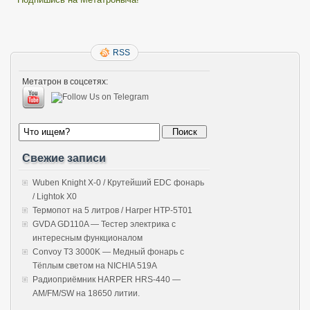
RSS
Метатрон в соцсетях:
Свежие записи
Wuben Knight X-0 / Крутейший EDC фонарь
/ Lightok X0
Термопот на 5 литров / Harper HTP-5T01
GVDA GD110A — Тестер электрика с
интересным функционалом
Convoy T3 3000K — Медный фонарь с
Тёплым светом на NICHIA 519A
Радиоприёмник HARPER HRS-440 —
AM/FM/SW на 18650 литии.