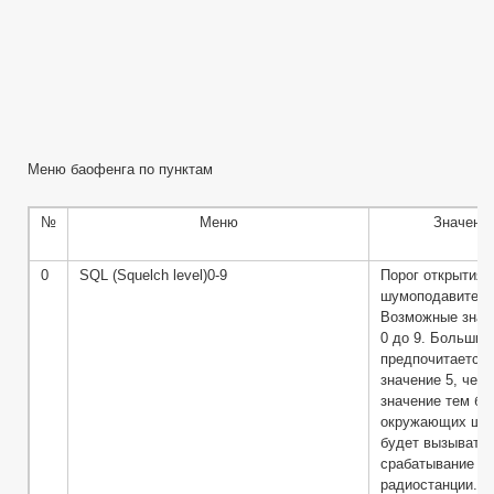
Меню баофенга по пунктам
№
Меню
Значени
0
SQL (Squelch level)0-9
Порог открытия
шумоподавителя
Возможные знач
0 до 9. Большин
предпочитается
значение 5, чем
значение тем б
окружающих шу
будет вызывать
срабатывание
радиостанции.