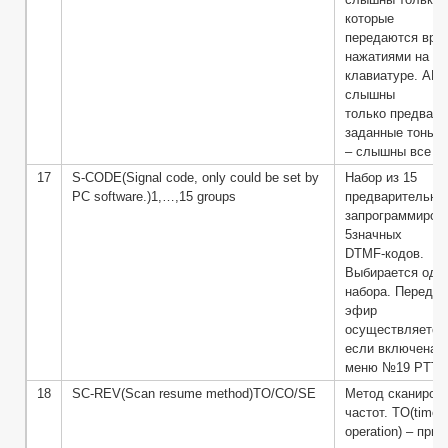
которые
передаются вру
нажатиями на
клавиатуре. ANI
слышны
только предвари
заданные тоны.
– слышны все т
17
S-CODE(Signal code, only could be set by
Набор из 15
PC software.)1,…,15 groups
предварительно
запрограммиров
5значных
DTMF-кодов.
Выбирается один
набора. Передач
эфир
осуществляется,
если включена 
меню №19 PTT-I
18
SC-REV(Scan resume method)TO/CO/SE
Метод сканиров
частот. TO(time
operation) – при