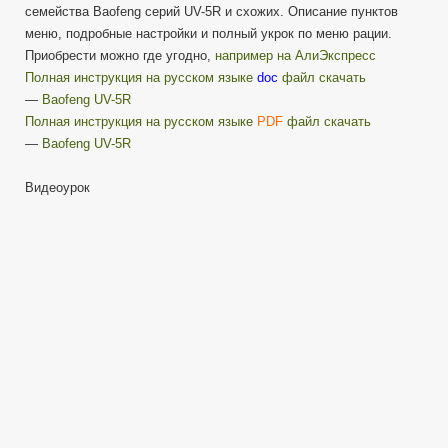
семейства Baofeng серий UV-5R и схожих. Описание пунктов
для
меню, подробные настройки и полный укрок по меню рации.
Baofeng
UV-
Приобрести можно где угодно,
например на АлиЭкспресс
5R
Полная инструкция на русском языке
doc
файл скачать
и
—
Baofeng UV-5R
подобных
Полная инструкция на русском языке
PDF
файл скачать
станций.
—
Baofeng UV-5R
Видеоурок