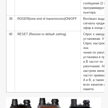
сообщение (2 стр
программируется
пьютера
39
ROGER(tone end of transmission)ON/OFF
Вкл/выкл выдач
сигнала «роджер
эфир в конце пе
40
RESET (Restore to default setting)
Сброс к заводск
установкам. VFO
Сброс настроек 
зна-
чения по умолча
установка в при
и B частот по
умолчанию. ALL 
настроек меню, 
частот приѐмник
A и B, а также о
всех каналов из
памяти.