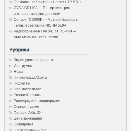
Термопот на 5 литров / Harper HTP-5T01
GVDA GD110A — Тестер электрика с
интересным функционалом
Convoy T3 3000K — Медный фонарь с
Тёплым светом на NICHIA 519A
Радиоприёмник HARPER HRS-440 —
AM/FM/SW на 18650 литии.
Рубрики
Видео уроки по рациям
Инструмент
Ножи
Питание/Еда/Охота
Подкасты
Про Фото/Видео
Разное/Посылки
Рации/радиостанции/радио
Своими руками
Фонари, АКБ, ЗУ
Цена выживания
Экипировка
Электроника/Аудио