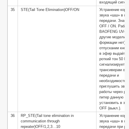
входящий сигна
35
STE(Tail Tone Elimination)OFF/ON
Устранение коро
звука «шш» в ко
передачи. Значе
OFF / ON. Работ
BAOFENG UV-5R
другие модели и
формации нет). 
отпускании кноп
в эфир выдаѐтся
роткий тон 50 Гц
сигнализирует д
трансиверам о к
передачи и
необходимости
приглушить звук
работы через ре-
питер данную о
установить в зн
OFF (выкл.).
36
RP_STE(Tail tone elimination in
Устранение коро
communication through
звука «шш» в ко
repeater)OFF/1,2,3…10
передачи при ра