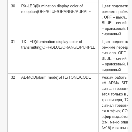
30
RX-LED(i]lumination display color of
Цвет подсветки 
reception)OFF/BLUE/ORANGE/PURPLE
режиме приѐма 
. OFF – выкл.,
BLUE – синий,
– оранжевый, P
сиреневый.
31
TX-LED(illumination display color of
Цвет подсветки 
transmitting)OFF/BLUE/ORANGE/PURPLE
режиме передач
сигнала. OFF – в
BLUE – синий,
– оранжевый, P
сиреневый.
32
AL-MOD(alarm mode)SITE/TONE/CODE
Режим работы ф
«ALARM». SITE 
сигнал тревоги 
ётся только в д
трансивера; TO
сигнал тревоги 
ся в эфир; CODE
эфир выдаётся 
(см. меню опция
№15) и затем «11