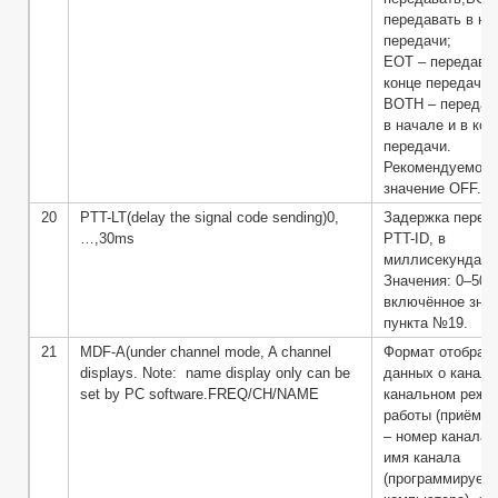
передавать в на
передачи;
EOT – передават
конце передачи;
BOTH – передав
в начале и в кон
передачи.
Рекомендуемое
значение OFF.
20
PTT-LT(delay the signal code sending)0,
Задержка перед
…,30ms
PTT-ID, в
миллисекундах.
Значения: 0–50, 
включённое зна
пункта №19.
21
MDF-A(under channel mode, A channel
Формат отображ
displays. Note: name display only can be
данных о канале
set by PC software.FREQ/CH/NAME
канальном режи
работы (приёмни
– номер канала;
имя канала
(программируетс