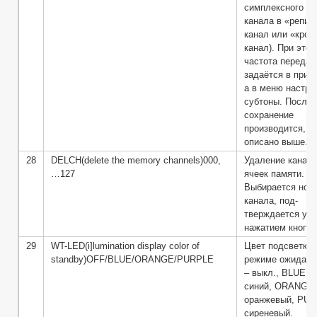
симплексного
канала в «репит
канал или «крос
канал). При этом
частота передач
задаётся в приё
а в меню настра
субтоны. После 
сохранение
производится, к
описано выше.
28
DELCH(delete the memory channels)000,
Удаление канало
…127
ячеек памяти.
Выбирается ном
канала, под-
тверждается уд
нажатием кнопк
29
WT-LED(i]lumination display color of
Цвет подсветки 
standby)OFF/BLUE/ORANGE/PURPLE
режиме ожидани
– выкл., BLUE –
синий, ORANGE 
оранжевый, PUR
сиреневый.