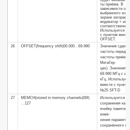
ты приѐма. В
зависимости от
выбранного знач
экране загорает
индикатор + или
соответственно.
Используется в
с пунктом меню
OFFSET.
26
OFFSET(frequency shift)00.000…69.990
Значение сдвига
частоты передач
частоты приёма 
МегаГер-
цах). Значения: 
69.990 МГц с ша
кГц. Использует
вместе с пункто
№25 SFT-D
27
MEMCH(stored in memory channels)000,
Используется д
…127
сохранения кана
ячейку памяти, 
изме-
нения параметро
сохранѐнного ка