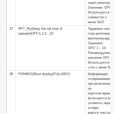
через репитер.
Значения: OFF /
Используется
совместно с
меню №37.
37
RPT_RL(Delay the tail tone of
Задержка оконеч
repeater)OFF/1,2,3…10
тона репитера (x
миллисекунд).
Значения:
OFF/ 1 – 10.
Рекомендуемое
значение OFF.
Используется со
стно с меню №3
38
PONMGS(Boot display)FULL/MGS
Информация,
отображаемая на
при включении. 
на
короткое время
включаются все
сегменты экрана
отобра-
жается текстово