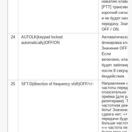
нажатию клавиш
[PTT] трансивер
короткий сигнал
и не будет начи
передачу. Значе
OFF / ON.
24
AUTOLK(keypad locked
Автоматическая
automatically)OFF/ON
блокировка клав
Значения OFF / 
Если
включено, клави
будет заблокиро
после 8 секунд
бездействия.
Направление сд
25
SFT-D(direction of frequency shift)OFF/+/-
частоты переда
относительно ча
приѐма (для раб
репитерами). То
частотном режим
боты! Значения:
сдвига нет; «+» 
передачи будет
больше частоты 
«-» частота пер
будет меньше ча