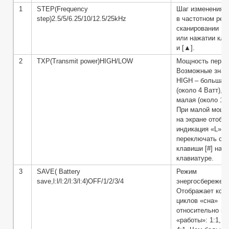
1
STEP(Frequency
Шаг изменения 
step)2.5/5/6.25/10/12.5/25kHz
в частотном реж
сканировании
или нажатии кла
и [▲].
2
TXP(Transmit power)HIGH/LOW
Мощность перед
Возможные знач
HIGH – большая
(около 4 Ватт), 
малая (около 1 В
При малой мощн
на экране отобр
индикация «L». 
переключать с 
клавиши [#] на
клавиатуре.
3
SAVE( Battery
Режим
save,l:l/l:2/l:3/l:4)OFF/1/2/3/4
энергосбережени
Отображает кол
циклов «сна»
относительно ци
«работы»: 1:1, 2: