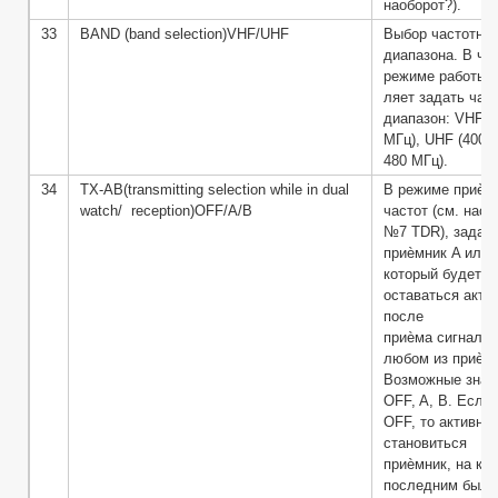
наоборот?).
33
BAND (band selection)VHF/UHF
Выбор частотног
диапазона. В ча
режиме работы п
ляет задать час
диапазон: VHF (
МГц), UHF (400-
480 МГц).
34
TX-AB(transmitting selection while in dual
В режиме приѐм
watch/ reception)OFF/A/B
частот (см. наст
№7 TDR), задаѐ
приѐмник A или 
который будет
оставаться акти
после
приѐма сигнала 
любом из приѐмн
Возможные знач
OFF, A, B. Если
OFF, то активны
становиться
приѐмник, на ко
последним был