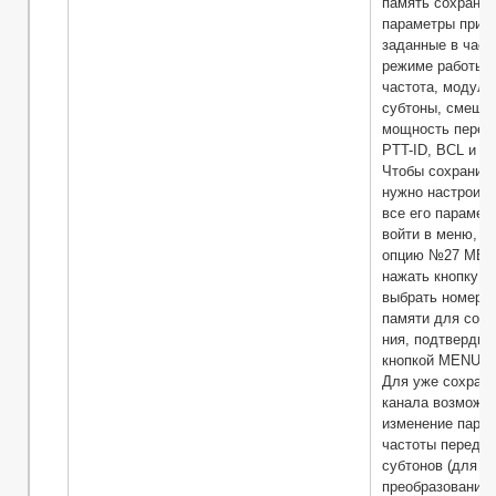
память сохраня
параметры приём
заданные в част
режиме работы:
частота, модуля
субтоны, смеще
мощность перед
PTT-ID, BCL и S
Чтобы сохранить
нужно настроить
все его парамет
войти в меню, в
опцию №27 MEM
нажать кнопку 
выбрать номер я
памяти для сохр
ния, подтвердит
кнопкой MENU.
Для уже сохранё
канала возможн
изменение пара
частоты передач
субтонов (для
преобразования