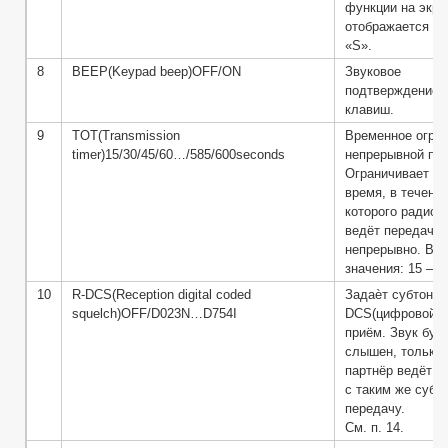
функции на экра
отображается ин
«S».
8
BEEP(Keypad beep)OFF/ON
Звуковое
подтверждение 
клавиш.
9
TOT(Transmission
Временное огра
timer)15/30/45/60…/585/600seconds
непрерывной пер
Ограничивает
время, в течени
которого радиос
ведёт передачу
непрерывно. Во
значения: 15 – 6
10
R-DCS(Reception digital coded
Задаѐт субтон
squelch)OFF/D023N…D754I
DCS(цифровой) 
приём. Звук буд
слышен, только 
партнёр ведёт п
с таким же субт
передачу.
См. п. 14.