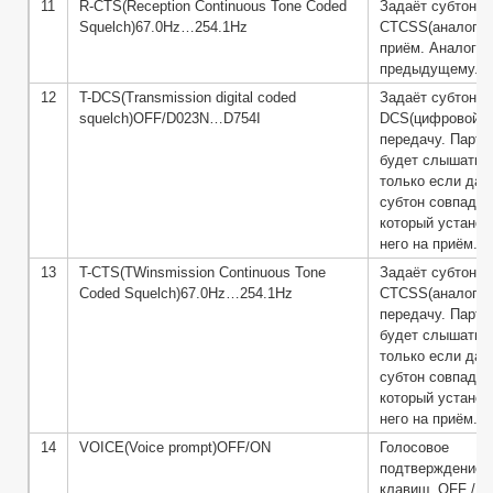
11
R-CTS(Reception Continuous Tone Coded
Задаёт субтон
Squelch)67.0Hz…254.1Hz
CTCSS(аналогов
приём. Аналогич
предыдущему. См
12
T-DCS(Transmission digital coded
Задаёт субтон
squelch)OFF/D023N…D754I
DCS(цифровой) 
передачу. Партн
будет слышать з
только если дан
субтон совпадёт
который установ
него на приём. С
13
T-CTS(TWinsmission Continuous Tone
Задаёт субтон
Coded Squelch)67.0Hz…254.1Hz
CTCSS(аналогов
передачу. Партн
будет слышать з
только если дан
субтон совпадёт
который установ
него на приём. С
14
VOICE(Voice prompt)OFF/ON
Голосовое
подтверждение 
клавиш. OFF / O