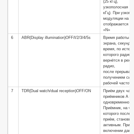
(25 кГц),
узкополосная N
кГц). При узкоп
модуляции на эк
отображается ин
«N»
6
ABR(Display illumination)OFF/l/2/3/4/5s
Время работы п
экрана, секунд. 
время, по истеч
которого радиос
вернётся в режи
радио,
после прерыван
получением сигн
рабочей частоте
7
TDR(Dual watch/dual reception)OFF/ON
Приём двух част
приёмников A и 
одновременно.
Приёмник, на ча
которого послед
приѐм, становит
активным. При
включении данн