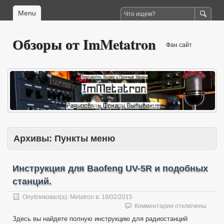
Menu
Обзоры от ImMetatron
Фан сайт
Архивы:
Пункты меню
Инструкция для Baofeng UV-5R и подобных
станций.
Опубликовал(а):
Metatron
в:
18/02/2015
к
Комментарии
отключены
записи
Здесь вы найдете полную инструкцию для радиостанций
Инструкция