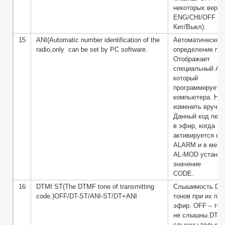
некоторых верси
ENG/CHI/OFF – 
Кит/Выкл).
15
ANI(Automatic number identification of the
Автоматическое
radio,only can be set by PC software.
определение по 
Отображает
специальный ANI
который
программируетс
компьютера. Не
изменить вручну
Данный код пер
в эфир, когда
активируется фу
ALARM и в мен
AL-MOD установ
значение
CODE.
16
DTMf ST(The DTMF tone of transmitting
Слышимость D
code.)OFF/DT-ST/ANI-ST/DT+ANI
тонов при их пе
эфир. OFF – то
не слышны.DT-S
слышны только 