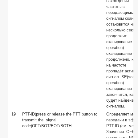
нахождении
частоты с
передающимся
сигналом сканер
остановится на 
несколько секун
продолжит
сканирование. CO
operation) –
сканирование бу
продолжено, как
на частоте
пропадёт активн
сигнал. SE(sear
operation) –
сканирование
закончится, как 
будет найдена ч
сигналом.
19
PTT-ID(press or release the PTT button to
Определяет мом
transmit the signal
передачи в эфир
code)OFF/BOT/EOT/BOTH
PTT-ID (см. мен
Значения: OFF –
передавать;BOT