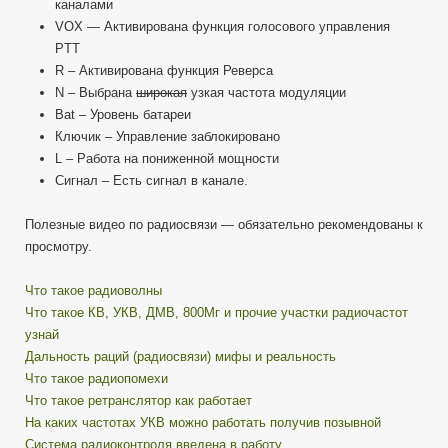
каналами
VOX — Активирована функция голосового управления
PTT
R – Активирована функция Реверса
N – Выбрана
широкая
узкая частота модуляции
Bat – Уровень батареи
Ключик – Управление заблокировано
L – Работа на пониженной мощности
Сигнал – Есть сигнал в канале.
Полезные видео по радиосвязи — обязательно рекомендованы к
просмотру.
Что такое радиоволны
Что такое КВ, УКВ, ДМВ, 800Мг и прочие участки радиочастот
узнай
Дальность раций (радиосвязи) мифы и реальность
Что такое радиопомехи
Что такое ретранслятор как работает
На каких частотах УКВ можно работать получив позывной
Система радиоконтроля введена в работу