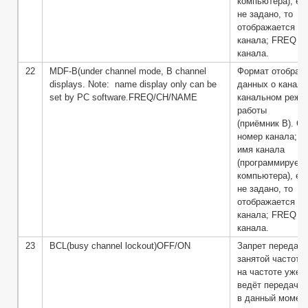
компьютера), ес
не задано, то
отображается н
канала; FREQ – 
канала.
22
MDF-B(under channel mode, B channel
Формат отображ
displays. Note: name display only can be
данных о канале
set by PC software.FREQ/CH/NAME
канальном режи
работы
(приёмник B). CH
номер канала; 
имя канала
(программируетс
компьютера), ес
не задано, то
отображается н
канала; FREQ – 
канала.
23
BCL(busy channel lockout)OFF/ON
Запрет передачи
занятой частоте
на частоте уже к
ведёт передачу 
в данный момент