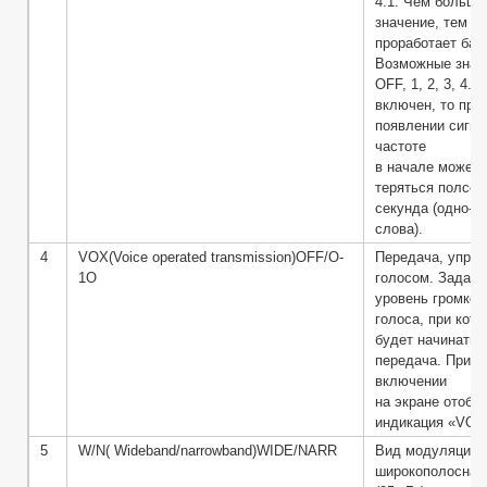
4:1. Чем больше
значение, тем д
проработает бат
Возможные знач
OFF, 1, 2, 3, 4. 
включен, то при
появлении сигна
частоте
в начале может
теряться полсек
секунда (одно-д
слова).
4
VOX(Voice operated transmission)OFF/O-
Передача, упра
1O
голосом. Задаёт
уровень громкос
голоса, при кот
будет начинать 
передача. При
включении
на экране отобр
индикация «VOX
5
W/N( Wideband/narrowband)WIDE/NARR
Вид модуляции:
широкополосная