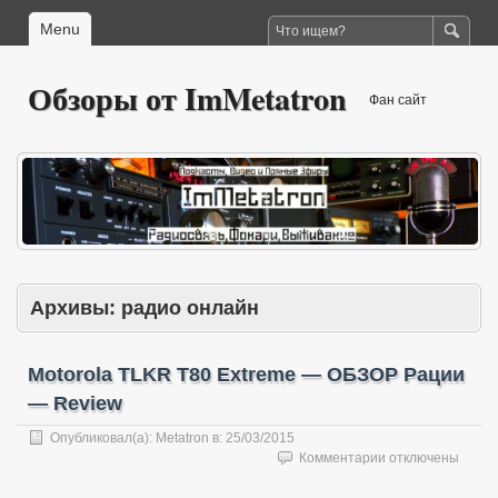
Menu
Обзоры от ImMetatron
Фан сайт
Архивы:
радио онлайн
Motorola TLKR T80 Extreme — ОБЗОР Рации
— Review
Опубликовал(а):
Metatron
в:
25/03/2015
к
Комментарии
отключены
записи
Motorola