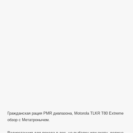
TLKR
T80
Extreme
—
ОБЗОР
Рации
—
Review
Гражданская рация PMR диапазона, Motorola TLKR T80 Extreme
обзор с Метатронычем.
Радиостанция для похода в лес, на рыбалку или охоту, должна