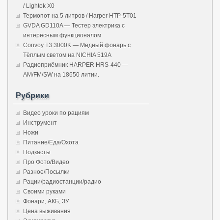
/ Lightok X0
Термопот на 5 литров / Harper HTP-5T01
GVDA GD110A — Тестер электрика с
интересным функционалом
Convoy T3 3000K — Медный фонарь с
Тёплым светом на NICHIA 519A
Радиоприёмник HARPER HRS-440 —
AM/FM/SW на 18650 литии.
Рубрики
Видео уроки по рациям
Инструмент
Ножи
Питание/Еда/Охота
Подкасты
Про Фото/Видео
Разное/Посылки
Рации/радиостанции/радио
Своими руками
Фонари, АКБ, ЗУ
Цена выживания