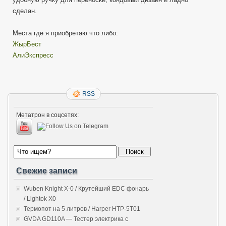
сделан.
Места где я приобретаю что либо:
ЖырБест
АлиЭкспресс
RSS
Метатрон в соцсетях:
Свежие записи
Wuben Knight X-0 / Крутейший EDC фонарь
/ Lightok X0
Термопот на 5 литров / Harper HTP-5T01
GVDA GD110A — Тестер электрика с