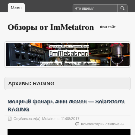
Menu
Обзоры от ImMetatron
Фан сайт
Архивы:
RAGING
Мощный фонарь 4000 люмен — SolarStorm
RAGING
Опубликовал(а):
Metatron
в:
11/08/2017
к
Комментарии
отключены
записи
Мощный