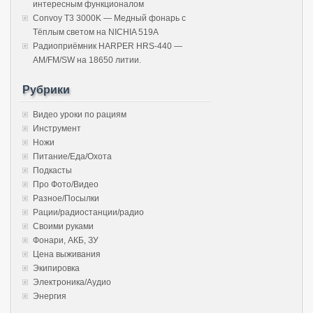
интересным функционалом
Convoy T3 3000K — Медный фонарь с
Тёплым светом на NICHIA 519A
Радиоприёмник HARPER HRS-440 —
AM/FM/SW на 18650 литии.
Рубрики
Видео уроки по рациям
Инструмент
Ножи
Питание/Еда/Охота
Подкасты
Про Фото/Видео
Разное/Посылки
Рации/радиостанции/радио
Своими руками
Фонари, АКБ, ЗУ
Цена выживания
Экипировка
Электроника/Аудио
Энергия