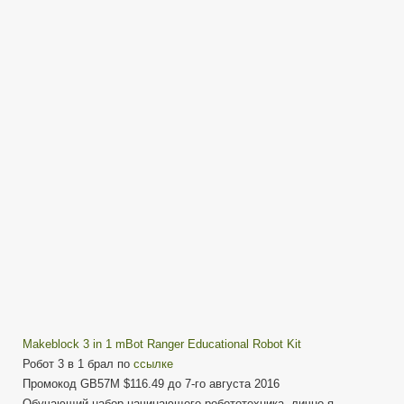
развивающий
робот
3в1
—
mBot
Ranger
Educational
Robot
Kit
Makeblock 3 in 1 mBot Ranger Educational Robot Kit
Робот 3 в 1 брал по
ссылке
Промокод GB57M $116.49 до 7-го августа 2016
Обучающий набор начинающего робототехника, лично я