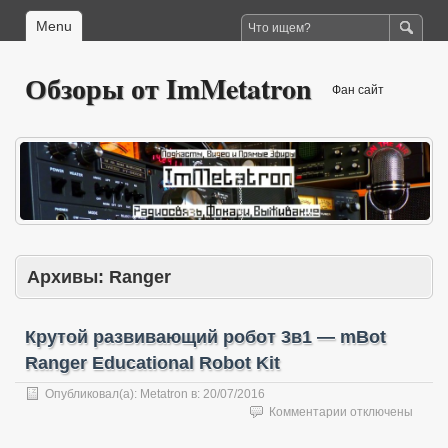
Menu
Обзоры от ImMetatron
Фан сайт
Архивы:
Ranger
Крутой развивающий робот 3в1 — mBot
Ranger Educational Robot Kit
Опубликовал(а):
Metatron
в:
20/07/2016
к
Комментарии
отключены
записи
Крутой