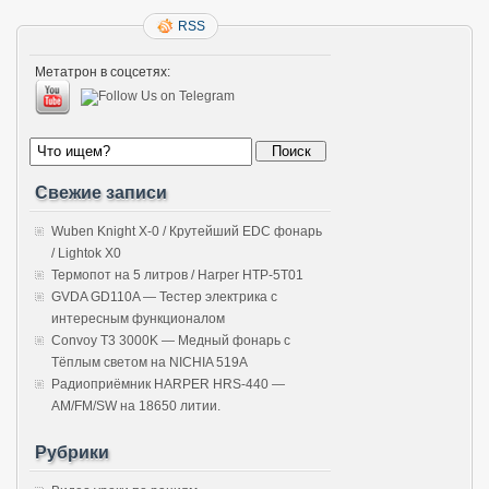
RSS
Метатрон в соцсетях:
Свежие записи
Wuben Knight X-0 / Крутейший EDC фонарь
/ Lightok X0
Термопот на 5 литров / Harper HTP-5T01
GVDA GD110A — Тестер электрика с
интересным функционалом
Convoy T3 3000K — Медный фонарь с
Тёплым светом на NICHIA 519A
Радиоприёмник HARPER HRS-440 —
AM/FM/SW на 18650 литии.
Рубрики