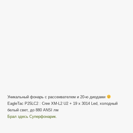
P25LC2
Diffuser
—
Первый
взгляд
(обзор)
Уникальный фонарь с рассеивателем и 20-ю диодами
EagleTac P25LC2 : Cree XM-L2 U2 + 19 x 3014 Led, холодный
белый свет, до 880 ANSI лм
Брал здесь Суперфонарик.