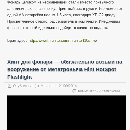
Фонарь целиком из нержавеющей стали вместо привычного
алюминия, включая кнопку. Приятный вес в руке и 169 люмен от
одной АА батарейки целых 1.5 часа, благодаря XP-G2 диоду.
Просветленное стекло, рассеиватель в комплекте. Имиджевый
фонарь, который идеально подойдет в качестве подарка.
Брал здесь
http://www.thrunite.com/thrunite-t10s-nw/
Хинт для фонаря — обязательно возьми на
вооружение от Метатроныча Hint HotSpot
Flashlight
Опубликовал(а):
Metatron
в:
21/09/2014
к
Комментарии
отключены
записи
Хинт
для
фонаря
—
обязательно
возьми