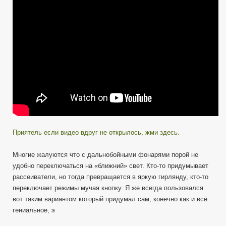
на
вооружение
от
Метатроныча
Hint
HotSpot
Flashlight
Приятель если видео вдруг не открылось, жми здесь.
Многие жалуются что с дальнобойными фонарями порой не
удобно переключаться на «ближний» свет. Кто-то придумывает
рассеиватели, но тогда превращается в яркую гирлянду, кто-то
переключает режимы мучая кнопку. Я же всегда пользовался
вот таким вариантом который придумал сам, конечно как и всё
гениальное, э