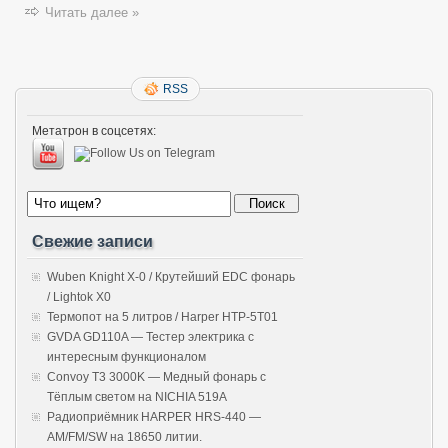
Читать далее »
RSS
Метатрон в соцсетях:
Свежие записи
Wuben Knight X-0 / Крутейший EDC фонарь
/ Lightok X0
Термопот на 5 литров / Harper HTP-5T01
GVDA GD110A — Тестер электрика с
интересным функционалом
Convoy T3 3000K — Медный фонарь с
Тёплым светом на NICHIA 519A
Радиоприёмник HARPER HRS-440 —
AM/FM/SW на 18650 литии.