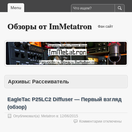
Menu
Обзоры от ImMetatron
Фан сайт
Архивы:
Рассеиватель
EagleTac P25LC2 Diffuser — Первый взгляд
(обзор)
Опубликовал(а):
Metatron
в:
12/06/2015
к
Комментарии
отключены
записи
EagleTac