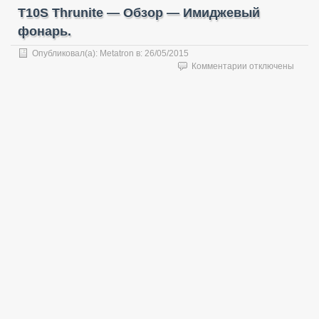
T10S Thrunite — Обзор — Имиджевый
фонарь.
Опубликовал(а):
Metatron
в:
26/05/2015
к
Комментарии
отключены
записи
T10S
Thrunite
—
Обзор
—
Имиджевый
фонарь.