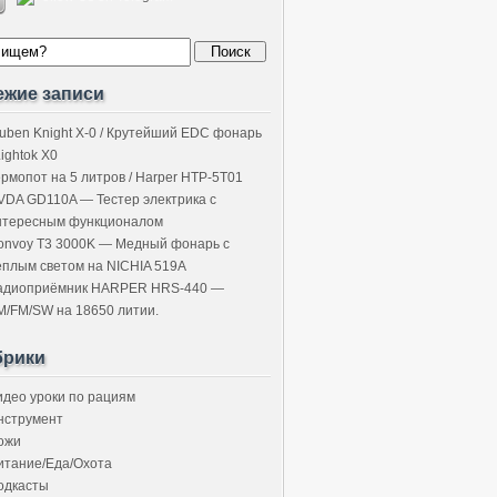
ежие записи
uben Knight X-0 / Крутейший EDC фонарь
Lightok X0
ермопот на 5 литров / Harper HTP-5T01
VDA GD110A — Тестер электрика с
нтересным функционалом
onvoy T3 3000K — Медный фонарь с
ёплым светом на NICHIA 519A
адиоприёмник HARPER HRS-440 —
M/FM/SW на 18650 литии.
брики
идео уроки по рациям
нструмент
ожи
итание/Еда/Охота
одкасты