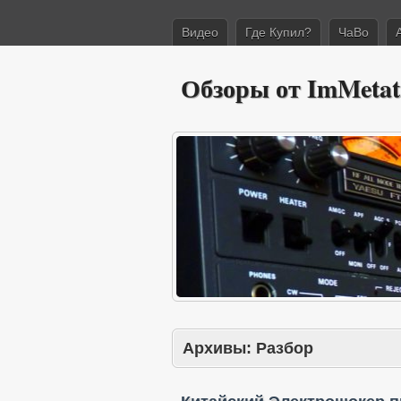
Видео
Где Купил?
ЧаВо
Обзоры от ImMetat
Архивы:
Разбор