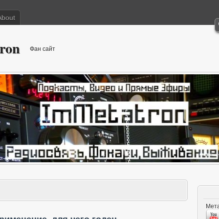
About
ron
Фан сайт
Мета