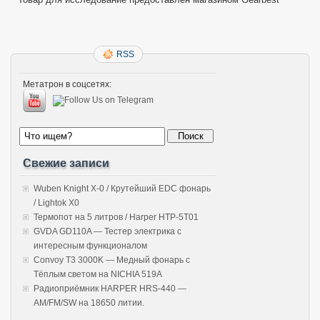
RSS
Метатрон в соцсетях:
Свежие записи
Wuben Knight X-0 / Крутейший EDC фонарь
/ Lightok X0
Термопот на 5 литров / Harper HTP-5T01
GVDA GD110A — Тестер электрика с
интересным функционалом
Convoy T3 3000K — Медный фонарь с
Тёплым светом на NICHIA 519A
Радиоприёмник HARPER HRS-440 —
AM/FM/SW на 18650 литии.