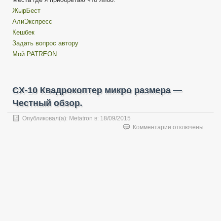
ЖырБест
АлиЭкспресс
Кешбек
Задать вопрос автору
Мой PATREON
CX-10 Квадрокоптер микро размера —
Честный обзор.
Опубликовал(а):
Metatron
в:
18/09/2015
к
Комментарии
отключены
записи
CX-
10
Квадрокоптер
микро
размера
—
Честный
обзор.