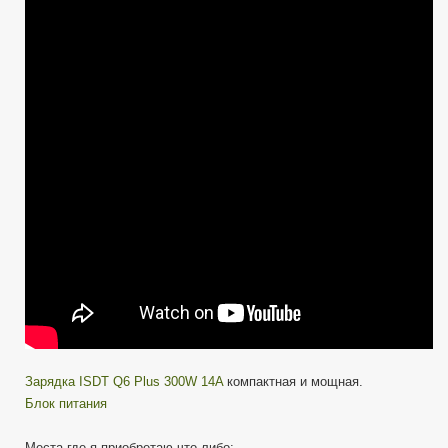
мини
зарядка
—
ISDT
Q6
Plus
300W
14A
Зарядка ISDT Q6 Plus 300W 14A
компактная и мощная.
Блок питания
Места где я приобретаю что либо: