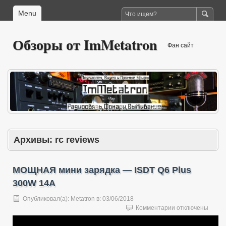
Menu
Обзоры от ImMetatron
Фан сайт
Архивы:
rc reviews
МОЩНАЯ мини зарядка — ISDT Q6 Plus
300W 14A
Опубликовал(а):
Metatron
в:
03/06/2018
к
Комментарии
отключены
записи
МОЩНАЯ