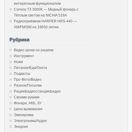
интересным функционалом
Convoy T3 3000K — Медный фонарь с
Тёплым светом на NICHIA 519A
Радиоприёмник HARPER HRS-440 —
AM/FM/SW на 18650 литии.
Рубрики
Видео уроки по рациям
Инструмент
Ножи
Питание/Еда/Охота
Подкасты
Про Фото/Видео
Разное/Посылки
Рации/радиостанции/радио
Своими руками
Фонари, АКБ, ЗУ
Цена выживания
Экипировка
Электроника/Аудио
Энергия