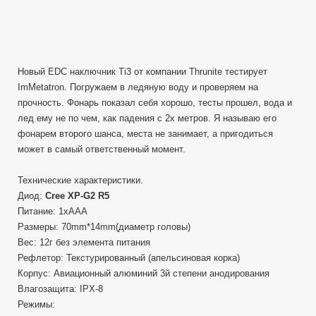
Новый EDC наключник Ti3 от компании Thrunite тестирует
ImMetatron. Погружаем в ледяную воду и проверяем на
прочность. Фонарь показал себя хорошо, тесты прошел, вода и
лед ему не по чем, как падения с 2х метров. Я называю его
фонарем второго шанса, места не занимает, а пригодиться
может в самый ответственный момент.
Технические характеристики.
Диод:
Cree XP-G2 R5
Питание: 1xAAA
Размеры: 70mm*14mm(диаметр головы)
Вес: 12г без элемента питания
Рефлетор: Текстурированный (апельсиновая корка)
Корпус: Авиационный алюминий 3й степени анодирования
Влагозащита: IPX-8
Режимы: