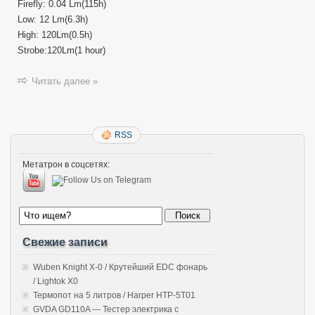
Firefly: 0.04 Lm(115h)
Low: 12 Lm(6.3h)
High: 120Lm(0.5h)
Strobe:120Lm(1 hour)
Читать далее »
RSS
Метатрон в соцсетях:
Свежие записи
Wuben Knight X-0 / Крутейший EDC фонарь
/ Lightok X0
Термопот на 5 литров / Harper HTP-5T01
GVDA GD110A — Тестер электрика с