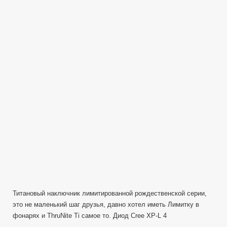
Ti
(Titan)
|
Limited
Christmas
Edition
(EDC,AAA,162Lu
Титановый наключник лимитированной рождественской серии,
это не маленький шаг друзья, давно хотел иметь Лимитку в
фонарях и ThruNite Ti самое то. Диод Cree XP-L 4