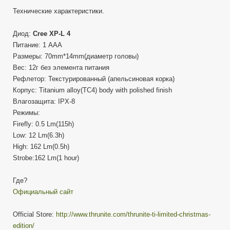
Технические характеристики.
Диод:
Cree XP-L 4
Питание: 1 AAA
Размеры: 70mm*14mm(диаметр головы)
Вес: 12г без элемента питания
Рефлетор: Текстурированный (апельсиновая корка)
Корпус: Titanium alloy(TC4) body with polished finish
Влагозащита: IPX-8
Режимы:
Firefly: 0.5 Lm(115h)
Low: 12 Lm(6.3h)
High: 162 Lm(0.5h)
Strobe:162 Lm(1 hour)
Где?
Официальный сайт
Official Store:
http://www.thrunite.com/thrunite-ti-limited-christmas-
edition/