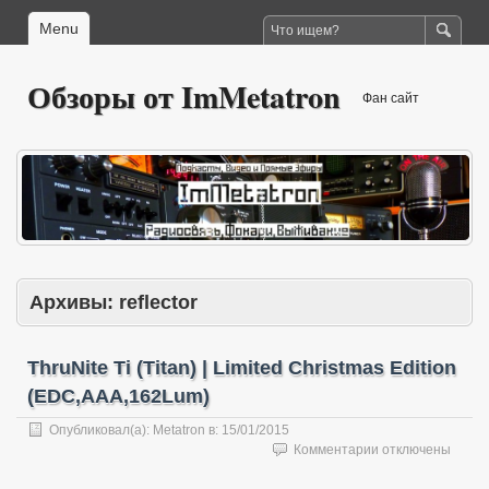
Menu
Обзоры от ImMetatron
Фан сайт
Архивы:
reflector
ThruNite Ti (Titan) | Limited Christmas Edition
(EDC,AAA,162Lum)
Опубликовал(а):
Metatron
в:
15/01/2015
к
Комментарии
отключены
записи
ThruNite