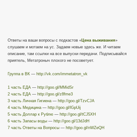
Ответы на ваши вопросы с подкастов «
Цена выживания
»
слушаем и мотаем на ус. Задаем новые здесь же. И читаем
описание, там ссылки на все выпуски передачи. Подписывайся
приятель, Метатроныч плохого не посоветует.
Группа в ВК
—
http://vk.com/immetatron_vk
1 часть ЕДА
—
http://goo.gl/MMidSr
2 часть ЕДА
—
http://goo.gl/z8fme3
3 часть Личная Гигиена
—
http://goo.gl/TzvCJA
4 часть Медицина
—
http://goo.gl/lGpUij
5 часть Доллар к Рублю
—
http://goo.gl/tCJ5XH
6 часть Запасы воды
—
http://goo.gl/13dJdH
7 часть Ответы на Вопросы
—
http://goo.gl/nWZeQH