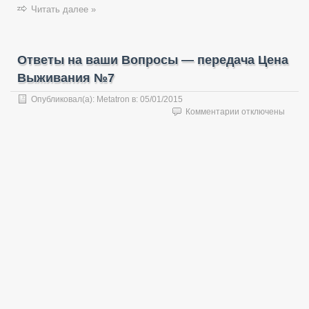
Читать далее »
Ответы на ваши Вопросы — передача Цена
Выживания №7
Опубликовал(а):
Metatron
в:
05/01/2015
к
Комментарии
отключены
записи
Ответы
на
ваши
Вопросы
—
передача
Цена
Выживания
№7