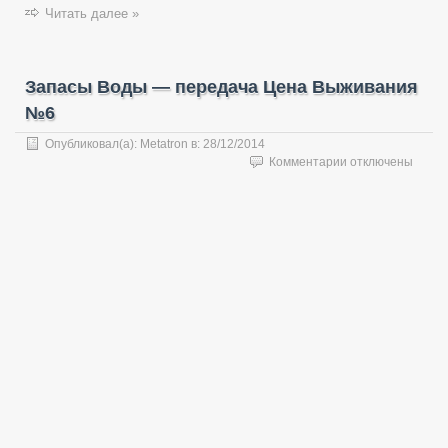
Читать далее »
Запасы Воды — передача Цена Выживания
№6
Опубликовал(а):
Metatron
в:
28/12/2014
к
Комментарии
отключены
записи
Запасы
Воды
—
передача
Цена
Выживания
№6