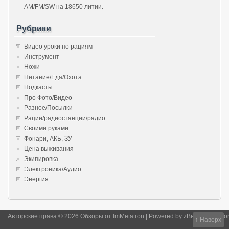
AM/FM/SW на 18650 литии.
Рубрики
Видео уроки по рациям
Инструмент
Ножи
Питание/Еда/Охота
Подкасты
Про Фото/Видео
Разное/Посылки
Рации/радиостанции/радио
Своими руками
Фонари, АКБ, ЗУ
Цена выживания
Экипировка
Электроника/Аудио
Энергия
Авторские права © 2026 Обзоры от ImMetatron | Powered by
zBench
and
Wor
↑
Наверх