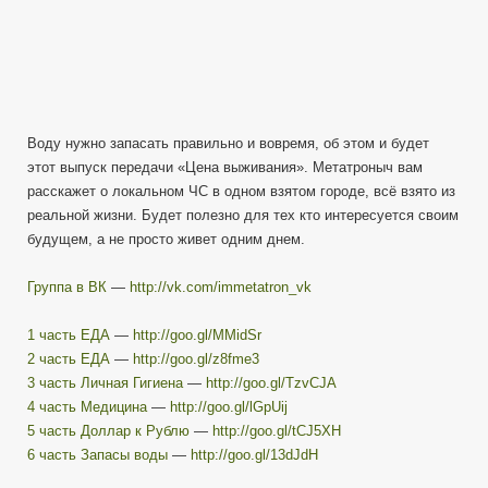
Воду нужно запасать правильно и вовремя, об этом и будет
этот выпуск передачи «Цена выживания». Метатроныч вам
расскажет о локальном ЧС в одном взятом городе, всё взято из
реальной жизни. Будет полезно для тех кто интересуется своим
будущем, а не просто живет одним днем.
Группа в ВК
—
http://vk.com/immetatron_vk
1 часть ЕДА
—
http://goo.gl/MMidSr
2 часть ЕДА
—
http://goo.gl/z8fme3
3 часть Личная Гигиена
—
http://goo.gl/TzvCJA
4 часть Медицина
—
http://goo.gl/lGpUij
5 часть Доллар к Рублю
—
http://goo.gl/tCJ5XH
6 часть Запасы воды
—
http://goo.gl/13dJdH