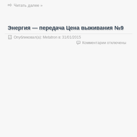
Читать далее »
Энергия — передача Цена выживания №9
Опубликовал(а):
Metatron
в:
31/01/2015
к
Комментарии
отключены
записи
Энергия
—
передача
Цена
выживания
№9