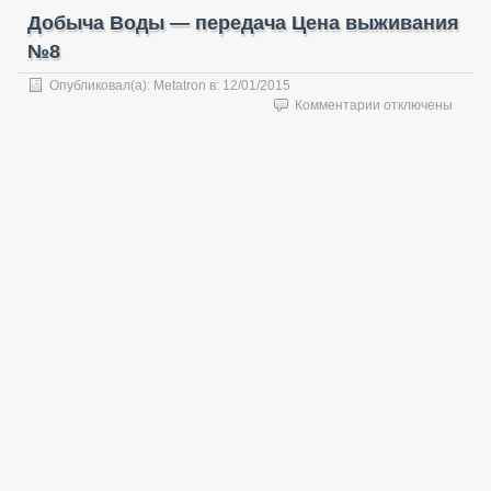
Добыча Воды — передача Цена выживания
№8
Опубликовал(а):
Metatron
в:
12/01/2015
к
Комментарии
отключены
записи
Добыча
Воды
—
передача
Цена
выживания
№8