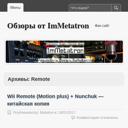
Menu
Обзоры от ImMetatron
Фан сайт
Архивы:
Remote
Wii Remote (Motion plus) + Nunchuk —
китайская копия
Опубликовал(а):
Metatron
в:
19/01/2017
к
Комментарии
отключены
записи
Wii