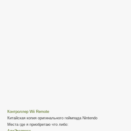
Remote
(Motion
plus)
+
Nunchuk
—
китайская
копия
Контроллер Wii Remote
Китайская копия оригинального геймпада Nintendo
Места где я приобретаю что либо:
АлиЭкспресс