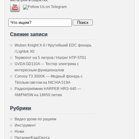
Свежие записи
Wuben Knight X-0 / Крутейший EDC фонарь
/ Lightok X0
Термопот на 5 литров / Harper HTP-5T01
GVDA GD110A — Тестер электрика с
интересным функционалом
Convoy T3 3000K — Медный фонарь с
Тёплым светом на NICHIA 519A
Радиоприёмник HARPER HRS-440 —
AM/FM/SW на 18650 литии.
Рубрики
Видео уроки по рациям
Инструмент
Ножи
Питание/Еда/Охота