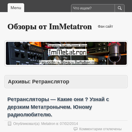
Menu
Обзоры от ImMetatron
Фан сайт
Архивы:
Ретранслятор
Ретрансляторы — Какие они ? Узнай с
дерзким Метатронычем. Юному
радиолюбителю.
Опубликовал(а):
Metatron
в:
07/02/2014
к
Комментарии
отключены