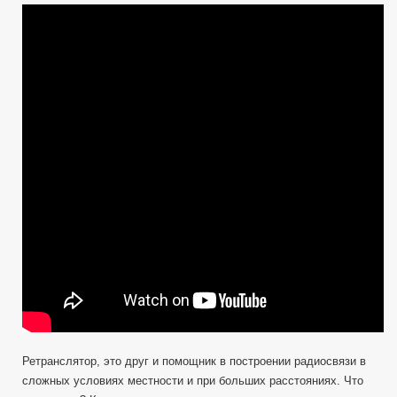
записи
Ретрансляторы
—
Какие
они
?
Узнай
с
дерзким
Метатронычем.
Юному
радиолюбителю.
Ретранслятор, это друг и помощник в построении радиосвязи в
сложных условиях местности и при больших расстояниях. Что