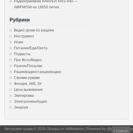
Радиоприёмник HARPER HRS-440 —
AM/FM/SW на 18650 литии.
Рубрики
Видео уроки по рациям
Инструмент
Ножи
Питание/Еда/Охота
Подкасты
Про Фото/Видео
Разное/Посылки
Рации/радиостанции/радио
Своими руками
Фонари, АКБ, ЗУ
Цена выживания
Экипировка
Электроника/Аудио
Энергия
Авторские права © 2026 Обзоры от ImMetatron | Powered by
zBench
and
Wor
↑
Наверх