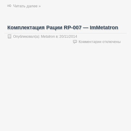
Читать далее »
Комплектация Рации RP-007 — ImMetatron
Опубликовал(а):
Metatron
в:
20/11/2014
к
Комментарии
отключены
записи
Комплектация
Рации
RP-
007
—
ImMetatron