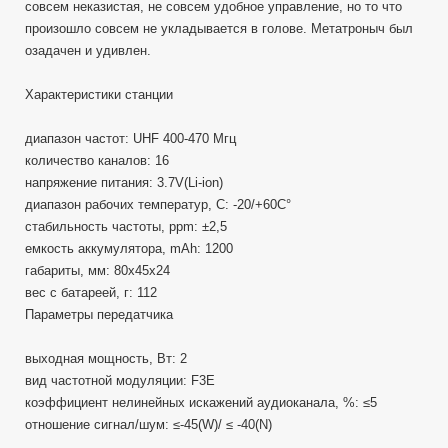
совсем неказистая, не совсем удобное управление, но то что
произошло совсем не укладывается в голове. Метатроныч был
озадачен и удивлен.
Характеристики станции
диапазон частот: UHF 400-470 Мгц
количество каналов: 16
напряжение питания: 3.7V(Li-ion)
диапазон рабочих температур, С: -20/+60C°
стабильность частоты, ppm: ±2,5
емкость аккумулятора, mAh: 1200
габариты, мм: 80х45х24
вес с батареей, г: 112
Параметры передатчика
выходная мощность, Вт: 2
вид частотной модуляции: F3E
коэффициент нелинейных искажений аудиоканала, %: ≤5
отношение сигнал/шум: ≤-45(W)/ ≤ -40(N)