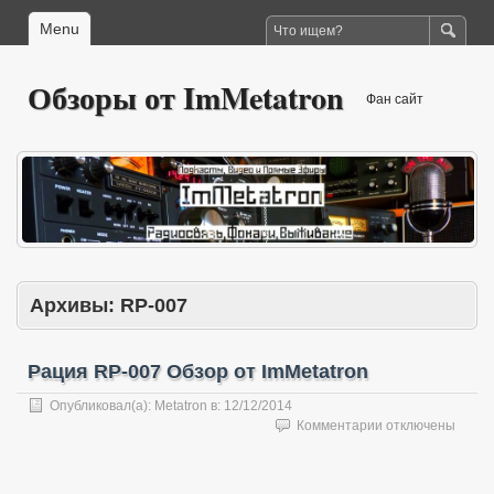
Menu
Обзоры от ImMetatron
Фан сайт
Архивы:
RP-007
Рация RP-007 Обзор от ImMetatron
Опубликовал(а):
Metatron
в:
12/12/2014
к
Комментарии
отключены
записи
Рация
RP-