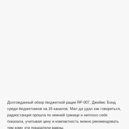
007
Обзор
от
ImMetatron
Долгожданный обзор бюджетной рации RP-007, Джеймс Бонд
среди бюджетников на 16 каналов. Мал да удал как говориться,
радиостанция прошла по нижней границе и неплохо себя
показала, учитывая цену и компактность можно рекомендовать
тем кому эти показатели важны.