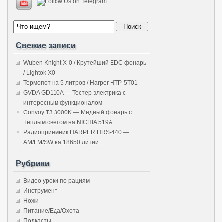
Свежие записи
Wuben Knight X-0 / Крутейший EDC фонарь
/ Lightok X0
Термопот на 5 литров / Harper HTP-5T01
GVDA GD110A — Тестер электрика с
интересным функционалом
Convoy T3 3000K — Медный фонарь с
Тёплым светом на NICHIA 519A
Радиоприёмник HARPER HRS-440 —
AM/FM/SW на 18650 литии.
Рубрики
Видео уроки по рациям
Инструмент
Ножи
Питание/Еда/Охота
Подкасты