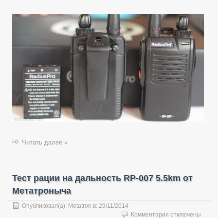
Читать далее »
Тест рации на дальность RP-007 5.5km от
Метатроныча
Опубликовал(а):
Metatron
в:
29/11/2014
к
Комментарии
отключены