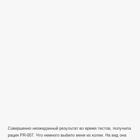
записи
Тест
рации
на
дальность
RP-
007
5.5km
от
Метатроныча
Совершенно неожиданный результат во время тестов, получила
рация PR-007. Что немного выбило меня из колеи. На вид она