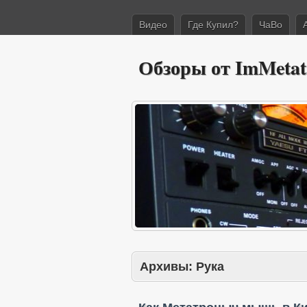
Видео
Где Купил?
ЧаВо
Обзоры от ImMetat
Архивы:
Рука