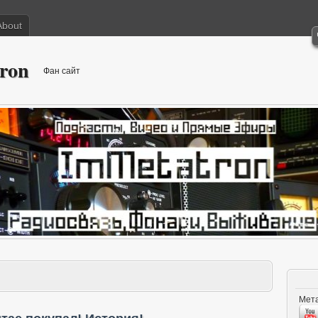
About
ron
Фан сайт
Мета