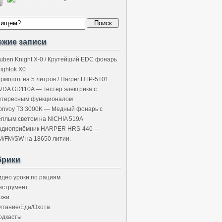
ежие записи
uben Knight X-0 / Крутейший EDC фонарь
Lightok X0
ермопот на 5 литров / Harper HTP-5T01
VDA GD110A — Тестер электрика с
нтересным функционалом
onvoy T3 3000K — Медный фонарь с
ёплым светом на NICHIA 519A
адиоприёмник HARPER HRS-440 —
M/FM/SW на 18650 литии.
брики
идео уроки по рациям
нструмент
ожи
итание/Еда/Охота
одкасты