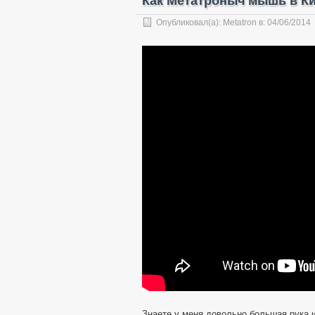
Как Метатроныч мышь в Ки
Опубликовал(а):
Metatron
в:
04/06/2014
Знаете у меня довольно большая рука 