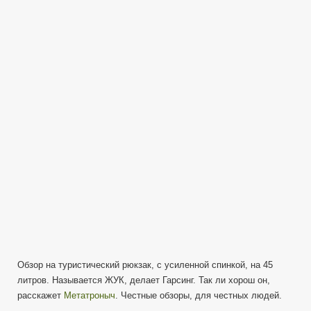
|
РЮКЗАК
«ЖУК»
Трехдневный
(3D
pack)
Артикул
GSG-
13
от
Garsing
Обзор на туристический рюкзак, с усиленной спинкой, на 45
литров. Называется ЖУК, делает Гарсинг. Так ли хорош он,
расскажет
Метатроныч
. Честные обзоры, для честных людей.