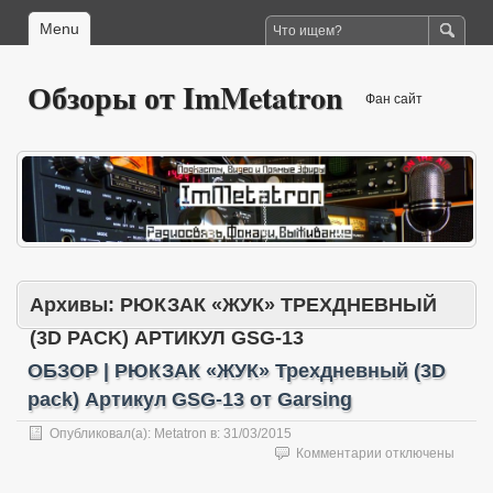
Menu
Обзоры от ImMetatron
Фан сайт
Архивы:
РЮКЗАК «ЖУК» ТРЕХДНЕВНЫЙ
(3D PACK) АРТИКУЛ GSG-13
ОБЗОР | РЮКЗАК «ЖУК» Трехдневный (3D
pack) Артикул GSG-13 от Garsing
Опубликовал(а):
Metatron
в:
31/03/2015
к
Комментарии
отключены
записи
ОБЗОР