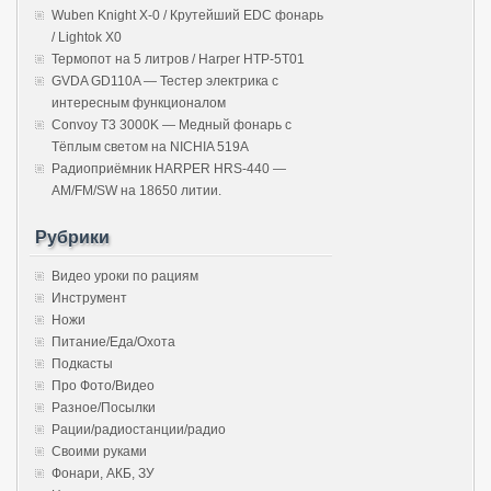
Wuben Knight X-0 / Крутейший EDC фонарь
/ Lightok X0
Термопот на 5 литров / Harper HTP-5T01
GVDA GD110A — Тестер электрика с
интересным функционалом
Convoy T3 3000K — Медный фонарь с
Тёплым светом на NICHIA 519A
Радиоприёмник HARPER HRS-440 —
AM/FM/SW на 18650 литии.
Рубрики
Видео уроки по рациям
Инструмент
Ножи
Питание/Еда/Охота
Подкасты
Про Фото/Видео
Разное/Посылки
Рации/радиостанции/радио
Своими руками
Фонари, АКБ, ЗУ