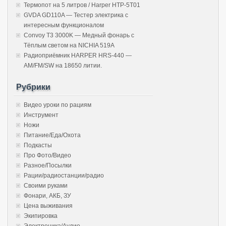
Термопот на 5 литров / Harper HTP-5T01
GVDA GD110A — Тестер электрика с
интересным функционалом
Convoy T3 3000K — Медный фонарь с
Тёплым светом на NICHIA 519A
Радиоприёмник HARPER HRS-440 —
AM/FM/SW на 18650 литии.
Рубрики
Видео уроки по рациям
Инструмент
Ножи
Питание/Еда/Охота
Подкасты
Про Фото/Видео
Разное/Посылки
Рации/радиостанции/радио
Своими руками
Фонари, АКБ, ЗУ
Цена выживания
Экипировка
Электроника/Аудио