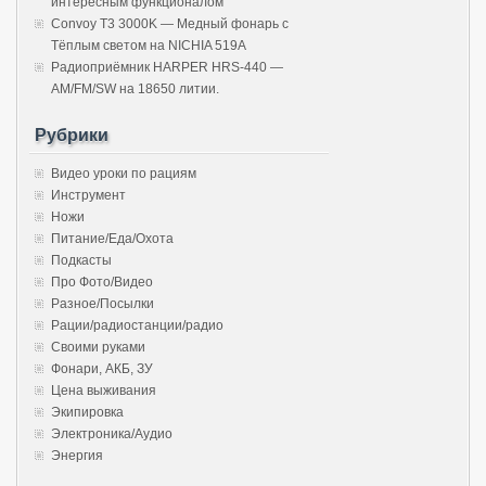
интересным функционалом
Convoy T3 3000K — Медный фонарь с
Тёплым светом на NICHIA 519A
Радиоприёмник HARPER HRS-440 —
AM/FM/SW на 18650 литии.
Рубрики
Видео уроки по рациям
Инструмент
Ножи
Питание/Еда/Охота
Подкасты
Про Фото/Видео
Разное/Посылки
Рации/радиостанции/радио
Своими руками
Фонари, АКБ, ЗУ
Цена выживания
Экипировка
Электроника/Аудио
Энергия