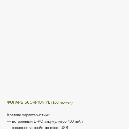
—
EDC
фонарь
(Яркий
Луч)
ФОНАРЬ SCORPION YL (160 люмен)
Краткие характеристики:
— встроенный Li-PO аккумулятор 400 mAh
— зарядное устройство micro-USB