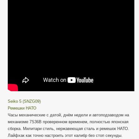
Seiko
5
Military
(SNZG09J)
—
через
10
лет
без
обслуживания.
Seiko 5 (SNZG09)
Ремешки НАТО
Часы механические с датой, днём недели и автоподзаводом на
механизме 7S36B проверенном временем, полностью японская
сборка. Милитари стиль, нержавеющая сталь и ремешок НАТО.
Лайфхак как точно настроить этот калибр без стоп секунды.