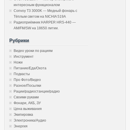
интересным функционалом
Convoy T3 3000K — Медный фонарь с
Тёплым светом на NICHIA 519A
Радиоприёмник HARPER HRS-440 —
AM/FM/SW на 18650 литии.
Рубрики
Видео уроки по рациям
Инструмент
Ножи
Питание/Еда/Охота
Подкасты
Про Фото/Видео
Разное/Посылки
Рации/радиостанции/радио
Своими руками
Фонари, АКБ, ЗУ
Цена выживания
Экипировка
Электроника/Аудио
Энергия