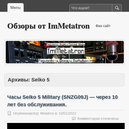
Menu
Обзоры от ImMetatron
Фан сайт
Архивы:
Seiko 5
Часы Seiko 5 Military (SNZG09J) — через 10
лет без обслуживания.
Опубликовал(а):
Metatron
в:
10/01/2022
к
Комментарии
отключены
записи
Часы