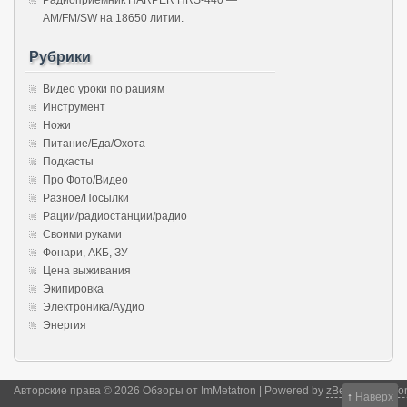
AM/FM/SW на 18650 литии.
Рубрики
Видео уроки по рациям
Инструмент
Ножи
Питание/Еда/Охота
Подкасты
Про Фото/Видео
Разное/Посылки
Рации/радиостанции/радио
Своими руками
Фонари, АКБ, ЗУ
Цена выживания
Экипировка
Электроника/Аудио
Энергия
Авторские права © 2026 Обзоры от ImMetatron | Powered by
zBench
and
Wor
↑
Наверх