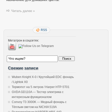
Читать далее »
RSS
Метатрон в соцсетях:
Свежие записи
Wuben Knight X-0 / Крутейший EDC фонарь
/ Lightok X0
Термопот на 5 литров / Harper HTP-5T01
GVDA GD110A — Тестер электрика с
интересным функционалом
Convoy T3 3000K — Медный фонарь с
Тёплым светом на NICHIA 519A
Радиоприёмник HARPER HRS-440 —