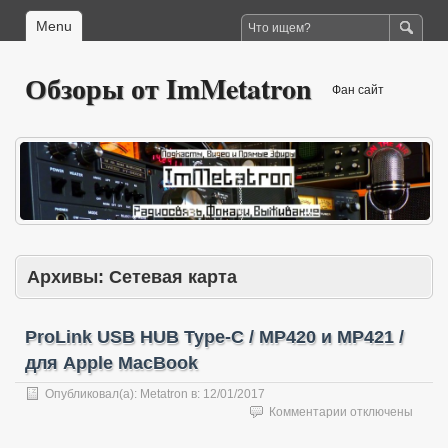
Menu
Обзоры от ImMetatron
Фан сайт
Архивы:
Сетевая карта
ProLink USB HUB Type-C / MP420 и MP421 /
для Apple MacBook
Опубликовал(а):
Metatron
в:
12/01/2017
к
Комментарии
отключены
записи
ProLink