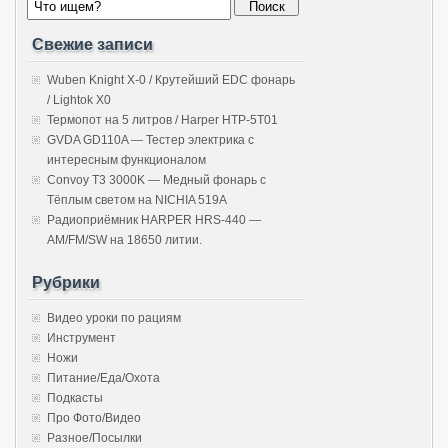
Свежие записи
Wuben Knight X-0 / Крутейший EDC фонарь
/ Lightok X0
Термопот на 5 литров / Harper HTP-5T01
GVDA GD110A — Тестер электрика с
интересным функционалом
Convoy T3 3000K — Медный фонарь с
Тёплым светом на NICHIA 519A
Радиоприёмник HARPER HRS-440 —
AM/FM/SW на 18650 литии.
Рубрики
Видео уроки по рациям
Инструмент
Ножи
Питание/Еда/Охота
Подкасты
Про Фото/Видео
Разное/Посылки