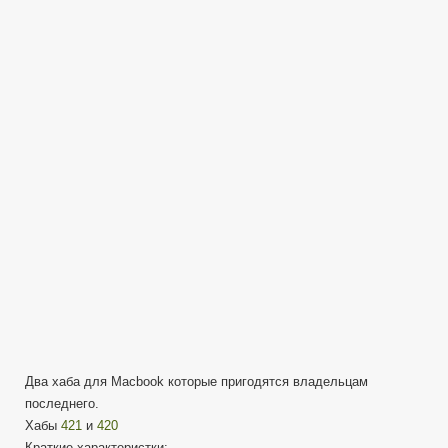
USB
HUB
Type-
C
/
MP420
и
MP421
/
для
Apple
MacBook
Два хаба для Macbook которые пригодятся владельцам
последнего.
Хабы
421
и
420
Краткие характеристки: