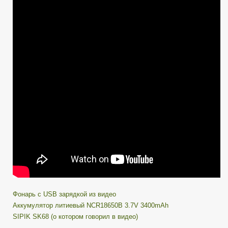
NoName
фонарь
1100
люмен
с
USB
Зарядкой
Фонарь с USB зарядкой из видео
Аккумулятор литиевый NCR18650B 3.7V 3400mAh
SIPIK SK68 (о котором говорил в видео)