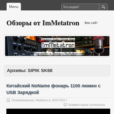
Menu
Обзоры от ImMetatron
Фан сайт
Архивы:
SIPIK SK68
Китайский NoName фонарь 1100 люмен с
USB Зарядкой
Опубликовал(а):
Metatron
в:
20/07/2017
к
Комментарии
отключены
записи
Китайский