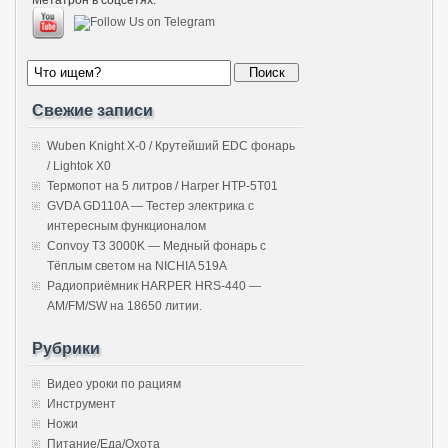
Свежие записи
Wuben Knight X-0 / Крутейший EDC фонарь
/ Lightok X0
Термопот на 5 литров / Harper HTP-5T01
GVDA GD110A — Тестер электрика с
интересным функционалом
Convoy T3 3000K — Медный фонарь с
Тёплым светом на NICHIA 519A
Радиоприёмник HARPER HRS-440 —
AM/FM/SW на 18650 литии.
Рубрики
Видео уроки по рациям
Инструмент
Ножи
Питание/Еда/Охота