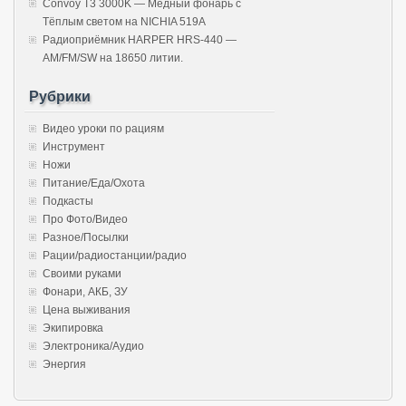
Convoy T3 3000K — Медный фонарь с
Тёплым светом на NICHIA 519A
Радиоприёмник HARPER HRS-440 —
AM/FM/SW на 18650 литии.
Рубрики
Видео уроки по рациям
Инструмент
Ножи
Питание/Еда/Охота
Подкасты
Про Фото/Видео
Разное/Посылки
Рации/радиостанции/радио
Своими руками
Фонари, АКБ, ЗУ
Цена выживания
Экипировка
Электроника/Аудио
Энергия