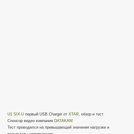
U1
SIX-
U
обзор
из
коробки
USB
Charger
6
слотов
U1 SIX-U
первый USB Charger от
XTAR
, обзор и тест.
Cпонсор видео компания
DATAKAM
Тест проводился на превышающей значения нагрузке и
результаты шокирующие