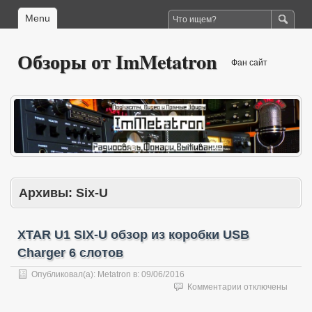
Menu
Обзоры от ImMetatron
Фан сайт
Архивы:
Six-U
XTAR U1 SIX-U обзор из коробки USB
Charger 6 слотов
Опубликовал(а):
Metatron
в:
09/06/2016
к
Комментарии
отключены
записи
XTAR