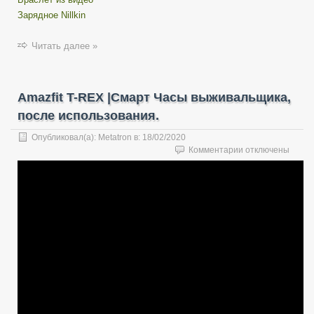
Зарядное Nillkin
Читать далее »
Amazfit T-REX |Смарт Часы выживальщика,
после использования.
Опубликовал(а):
Metatron
в:
18/02/2020
к
Комментарии
отключены
записи
Amazfit
T-
REX
|
Смарт
Часы
выживальщика,
после
использования.