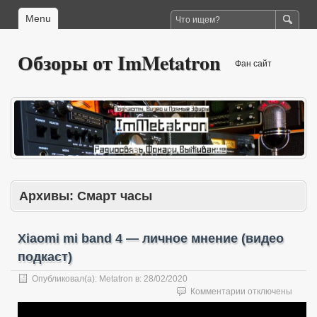
Menu
Обзоры от ImMetatron
Фан сайт
Архивы:
Смарт часы
Xiaomi mi band 4 — личное мнение (видео
подкаст)
Опубликовал(а):
Metatron
в:
28/02/2020
к
Комментарии
отключены
записи
Xiaomi