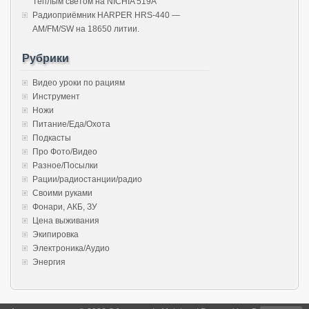
Тёплым светом на NICHIA 519A
Радиоприёмник HARPER HRS-440 —
AM/FM/SW на 18650 литии.
Рубрики
Видео уроки по рациям
Инструмент
Ножи
Питание/Еда/Охота
Подкасты
Про Фото/Видео
Разное/Посылки
Рации/радиостанции/радио
Своими руками
Фонари, АКБ, ЗУ
Цена выживания
Экипировка
Электроника/Аудио
Энергия