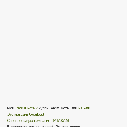
Redmi
Note
2:
Смартфон
параноика
—
выживальщика
ОПЫТ
Мой
RedMi Note 2
купон
RedMiNote
или
на Али
Это магазин Gearbest
Cпонсор видео компания DATAKAM
Видеорегистраторы и проф.Радиостанции