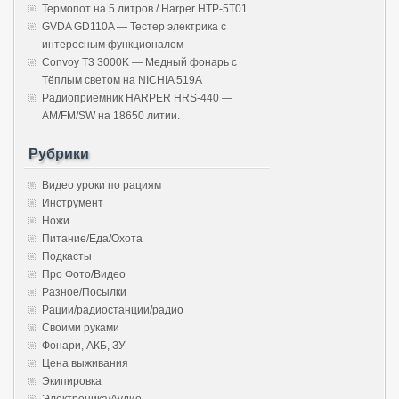
Термопот на 5 литров / Harper HTP-5T01
GVDA GD110A — Тестер электрика с
интересным функционалом
Convoy T3 3000K — Медный фонарь с
Тёплым светом на NICHIA 519A
Радиоприёмник HARPER HRS-440 —
AM/FM/SW на 18650 литии.
Рубрики
Видео уроки по рациям
Инструмент
Ножи
Питание/Еда/Охота
Подкасты
Про Фото/Видео
Разное/Посылки
Рации/радиостанции/радио
Своими руками
Фонари, АКБ, ЗУ
Цена выживания
Экипировка
Электроника/Аудио