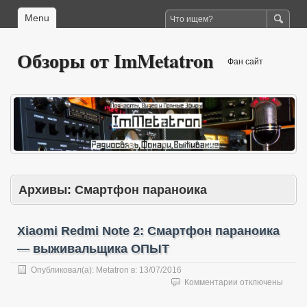
Menu
Обзоры от ImMetatron
Фан сайт
Архивы:
Смартфон параноика
Xiaomi Redmi Note 2: Смартфон параноика
— выживальщика ОПЫТ
Опубликовал(а):
Metatron
в:
13/07/2016
к
Комментарии
отключены
записи
Xiaomi