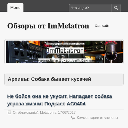
Menu
Обзоры от ImMetatron
Фан сайт
Архивы:
Собака бывает кусачей
Не бойся она не укусит. Нападает собака
угроза жизни! Подкаст AC0404
Опубликовал(а):
Metatron
в:
17/03/2017
к
Комментарии
отключены
записи
Не