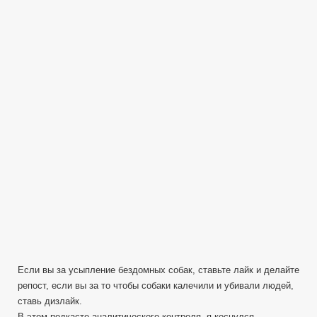
бойся
она
не
укусит.
Нападает
собака
угроза
жизни!
Подкаст
AC0404
Если вы за усыпление бездомных собак, ставьте лайк и делайте
репост, если вы за то чтобы собаки калечили и убивали людей,
ставь дизлайк.
В этом подкасте аналитического контроля, я коснулся