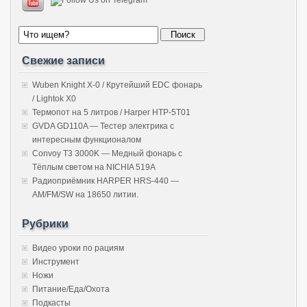
Свежие записи
Wuben Knight X-0 / Крутейший EDC фонарь
/ Lightok X0
Термопот на 5 литров / Harper HTP-5T01
GVDA GD110A — Тестер электрика с
интересным функционалом
Convoy T3 3000K — Медный фонарь с
Тёплым светом на NICHIA 519A
Радиоприёмник HARPER HRS-440 —
AM/FM/SW на 18650 литии.
Рубрики
Видео уроки по рациям
Инструмент
Ножи
Питание/Еда/Охота
Подкасты