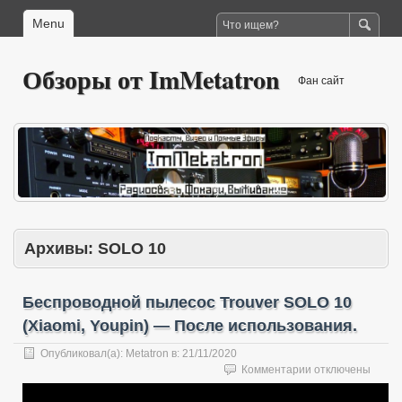
Menu
Обзоры от ImMetatron
Фан сайт
Архивы:
SOLO 10
Беспроводной пылесос Trouver SOLO 10
(Xiaomi, Youpin) — После использования.
Опубликовал(а):
Metatron
в:
21/11/2020
к
Комментарии
отключены
записи
Беспроводной