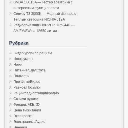
GVDA GD110A — Тестер электрика с
интересным функционалом
Convoy T3 3000K — Медный фонарь с
Тёплым светом на NICHIA 519A
Радиоприёмник HARPER HRS-440 —
AM/FM/SW на 18650 литии.
Рубрики
Видео уроки по рациям
Инструмент
Ножи
Питание/Еда/Охота
Подкасты
Про Фото/Видео
Разное/Посылки
Рации/радиостанции/радио
Своими руками
Фонари, АКБ, ЗУ
Цена выживания
Экипировка
Электроника/Аудио
Энергия