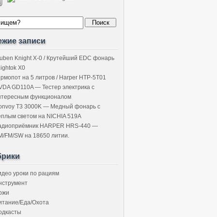
ежие записи
uben Knight X-0 / Крутейший EDC фонарь
Lightok X0
ермопот на 5 литров / Harper HTP-5T01
VDA GD110A — Тестер электрика с
нтересным функционалом
onvoy T3 3000K — Медный фонарь с
ёплым светом на NICHIA 519A
адиоприёмник HARPER HRS-440 —
M/FM/SW на 18650 литии.
брики
идео уроки по рациям
нструмент
ожи
итание/Еда/Охота
одкасты