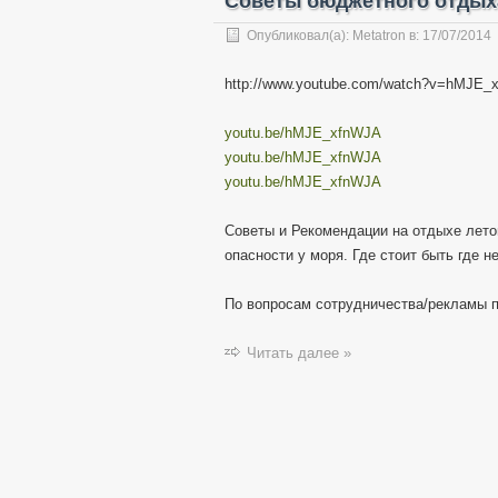
Советы бюджетного отдыха
Опубликовал(а):
Metatron
в:
17/07/2014
http://www.youtube.com/watch?v=hMJE_
youtu.be/hMJE_xfnWJA
youtu.be/hMJE_xfnWJA
youtu.be/hMJE_xfnWJA
Советы и Рекомендации на отдыхе летом
опасности у моря. Где стоит быть где нет
По вопросам сотрудничества/рекламы 
Читать далее »