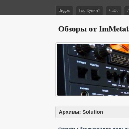
Видео
Где Купил?
ЧаВо
Обзоры от ImMetat
Архивы:
Solution