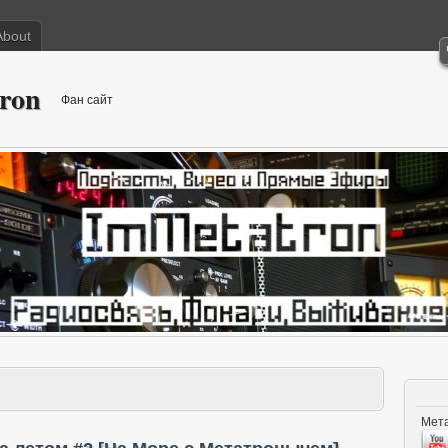
About
ron
Фан сайт
Мета