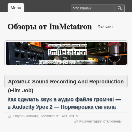
Menu
Обзоры от ImMetatron
Фан сайт
Архивы:
Sound Recording And Reproduction
(Film Job)
Как сделать звук в аудио файле громче! —
в Audacity Урок 2 — Нормировка сигнала
Опубликовал(а):
Metatron
в:
14/01/2015
к
Комментарии
отключены
записи
Как