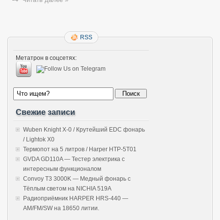
RSS
Метатрон в соцсетях:
Свежие записи
Wuben Knight X-0 / Крутейший EDC фонарь
/ Lightok X0
Термопот на 5 литров / Harper HTP-5T01
GVDA GD110A — Тестер электрика с
интересным функционалом
Convoy T3 3000K — Медный фонарь с
Тёплым светом на NICHIA 519A
Радиоприёмник HARPER HRS-440 —
AM/FM/SW на 18650 литии.