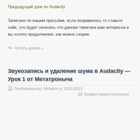
Предыдущий урок по Audacity
Записано по вашим просьбам, если понравилось то ставьте
лайк, это будет означать что данная тематика вам интересна и
вы хотите продолжения, как можно скорее.
Читать далее »
Звукозапись и удаление шума в Audacity —
Урок 1 от Метатроныча
Опубликовал(а):
Metatron
в:
13/01/2015
к
Комментарии
отключены
записи
Звукозапись
и
удаление
шума
в
Audacity
—