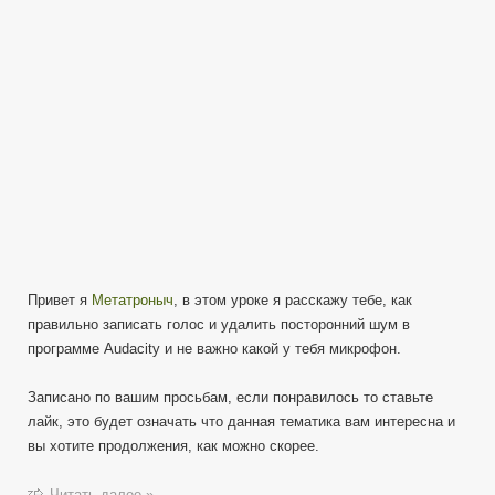
Урок
1
от
Метатроныча
Привет я
Метатроныч
, в этом уроке я расскажу тебе, как
правильно записать голос и удалить посторонний шум в
программе Audacity и не важно какой у тебя микрофон.
Записано по вашим просьбам, если понравилось то ставьте
лайк, это будет означать что данная тематика вам интересна и
вы хотите продолжения, как можно скорее.
Читать далее »