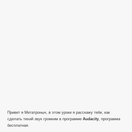
сделать
звук
в
аудио
файле
громче!
—
в
Audacity
Урок
2
—
Нормировка
сигнала
Привет я Метатроныч, в этом уроке я расскажу тебе, как
сделать тихий звук громким в программе
Audacity
, программа
бесплатная.