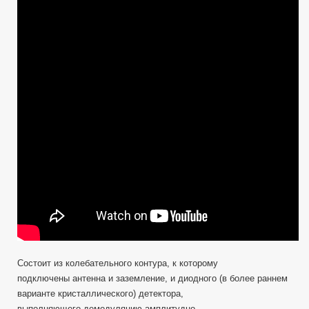
такое
детекторный
приемник
—
экскурс
в
историю
Состоит из колебательного контура, к которому
подключены антенна и заземление, и диодного (в более раннем
варианте кристаллического) детектора,
выполняющего демодуляцию амплитудно-