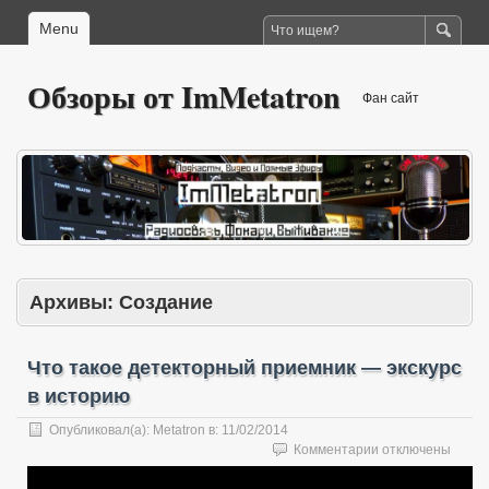
Menu
Обзоры от ImMetatron
Фан сайт
Архивы:
Создание
Что такое детекторный приемник — экскурс
в историю
Опубликовал(а):
Metatron
в:
11/02/2014
к
Комментарии
отключены
записи
Что