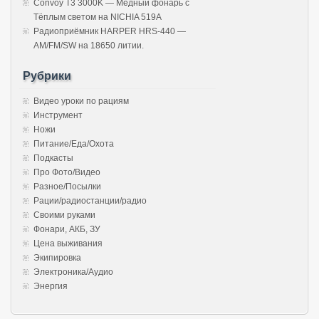
Convoy T3 3000K — Медный фонарь с
Тёплым светом на NICHIA 519A
Радиоприёмник HARPER HRS-440 —
AM/FM/SW на 18650 литии.
Рубрики
Видео уроки по рациям
Инструмент
Ножи
Питание/Еда/Охота
Подкасты
Про Фото/Видео
Разное/Посылки
Рации/радиостанции/радио
Своими руками
Фонари, АКБ, ЗУ
Цена выживания
Экипировка
Электроника/Аудио
Энергия