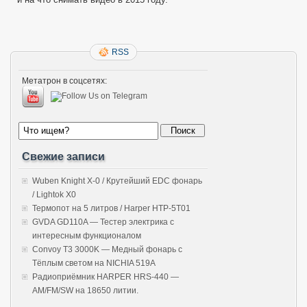
RSS
Метатрон в соцсетях:
Свежие записи
Wuben Knight X-0 / Крутейший EDC фонарь
/ Lightok X0
Термопот на 5 литров / Harper HTP-5T01
GVDA GD110A — Тестер электрика с
интересным функционалом
Convoy T3 3000K — Медный фонарь с
Тёплым светом на NICHIA 519A
Радиоприёмник HARPER HRS-440 —
AM/FM/SW на 18650 литии.