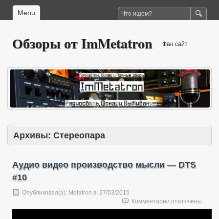
Menu
Обзоры от ImMetatron
Фан сайт
Архивы:
Стереопара
Аудио видео производство мысли — DTS
#10
Опубликовал(а):
Metatron
в:
27/03/2015
к
Комментарии
отключены
записи
Аудио