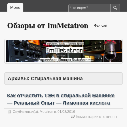
Menu
Обзоры от ImMetatron
Фан сайт
Архивы:
Стиральная машина
Как отчистить ТЭН в стиральной машинке
— Реальный Опыт — Лимонная кислота
Опубликовал(а):
Metatron
в:
01/08/2016
к
Комментарии
отключены
записи
Как