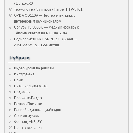
/ Lightok X0
Термопот на 5 литров / Harper HTP-5T01
GVDA GD110A — Тестер электрика с
интересным функционалом
Convoy T3 3000K — Медный фонарь с
Тёплым светом на NICHIA 519A
Радиоприёмник HARPER HRS-440 —
AM/FM/SW на 18650 литии.
Рубрики
Видео уроки по рациям
Инструмент
Ножи
Питание/Еда/Охота
Подкасты
Про Фото/Видео
Разное/Посылки
Рации/радиостанции/радио
Своими руками
Фонари, АКБ, ЗУ
Цена выживания