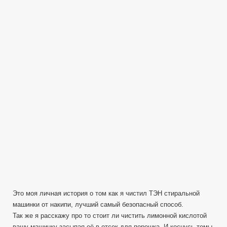
отчистить
ТЭН
в
стиральной
машинке
—
Реальный
Опыт
—
Лимонная
кислота
Это моя личная история о том как я чистил ТЭН стиральной
машинки от накипи, лучший самый безопасный способ.
Так же я расскажу про то стоит ли чистить лимонной кислотой
вашу машинку засыпая её в отсек для порошка. И коснусь темы